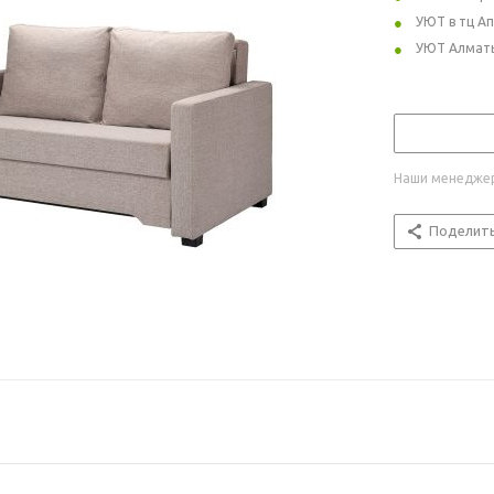
УЮТ в тц А
УЮТ Алмат
Наши менеджер
Поделит