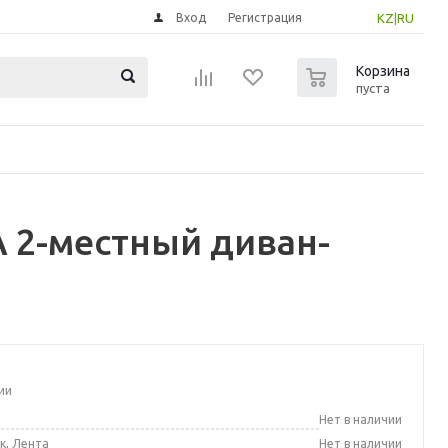
Вход
Регистрация
KZ
|
RU
0
Корзина
пуста
 2-местный диван-
ии
а
Нет в наличии
к, Лента
Нет в наличии