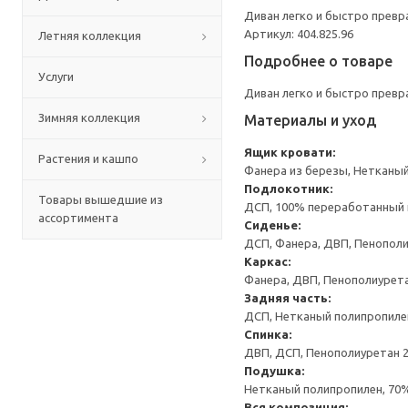
Диван легко и быстро превр
Артикул: 404.825.96
Летняя коллекция
Подробнее о товаре
Услуги
Диван легко и быстро превр
Зимняя коллекция
Материалы и уход
Ящик кровати:
Растения и кашпо
Фанера из березы, Нетканы
Подлокотник:
Товары вышедшие из
ДСП, 100% переработанный ц
ассортимента
Сиденье:
ДСП, Фанера, ДВП, Пенополи
Каркас:
Фанера, ДВП, Пенополиурета
Задняя часть:
ДСП, Нетканый полипропиле
Спинка:
ДВП, ДСП, Пенополиуретан 25
Подушка:
Нетканый полипропилен, 70
Вся композиция: