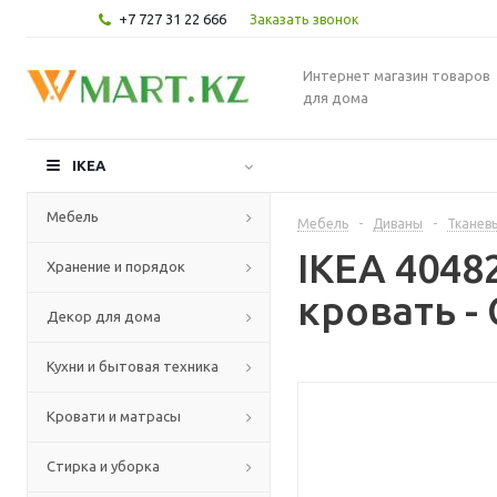
+7 727 31 22 666
Заказать звонок
Интернет магазин товаров
для дома
IKEA
Мебель
Мебель
-
Диваны
-
Тканев
IKEA 4048
Хранение и порядок
кровать -
Декор для дома
Кухни и бытовая техника
Кровати и матрасы
Стирка и уборка