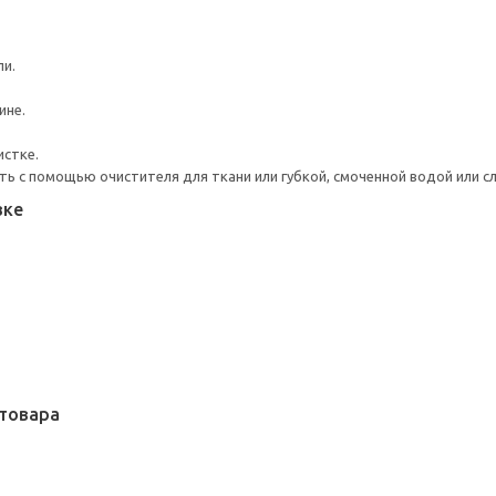
ли.
ине.
истке.
ь с помощью очистителя для ткани или губкой, смоченной водой или 
вке
товара