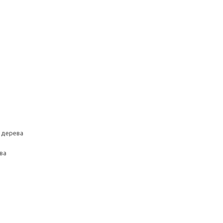
в дерева
ва