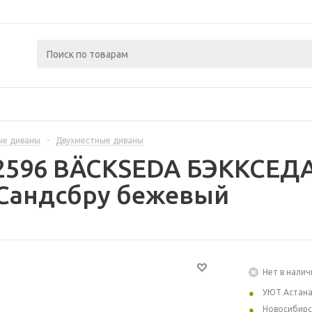
ые диваны
-
Двухместные диваны
2596 BÄCKSEDA БЭККСЕДА
 Сандсбру бежевый
Нет в налич
УЮТ Астан
Новосибирс