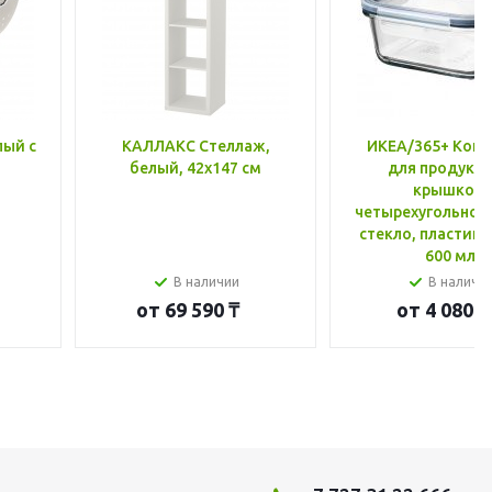
лый с
КАЛЛАКС Стеллаж,
ИКЕА/365+ Конт
белый, 42x147 см
для продукто
крышкой,
четырехугольной
стекло, пластик 
600 мл
В наличии
В наличи
от
69 590 ₸
от
4 080 ₸