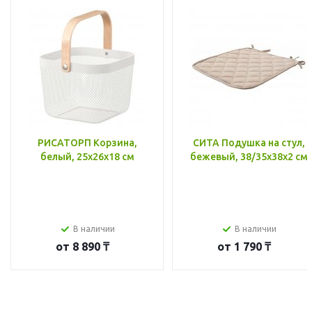
РИСАТОРП Корзина,
СИТА Подушка на стул,
белый, 25x26x18 см
бежевый, 38/35x38x2 см
В наличии
В наличии
от
8 890 ₸
от
1 790 ₸