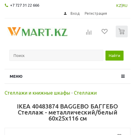
+7 727 31 22 666
KZ
|
RU
Вход
Регистрация
0
Найти
МЕНЮ
Стеллажи и книжные шкафы
-
Стеллажи
IKEA 40483874 BAGGEBO БАГГЕБО
Стеллаж - металлический/белый
60x25x116 см