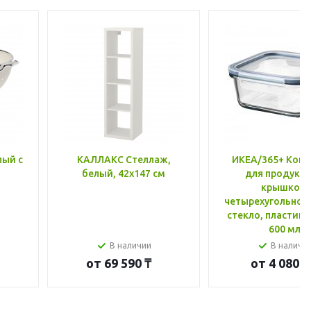
лый с
КАЛЛАКС Стеллаж,
ИКЕА/365+ Конт
белый, 42x147 см
для продукто
крышкой,
четырехугольной
стекло, пластик 
600 мл
В наличии
В наличи
от
69 590 ₸
от
4 080 ₸