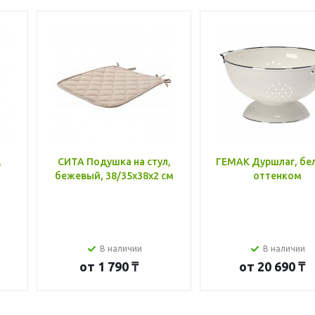
,
СИТА Подушка на стул,
ГЕМАК Дуршлаг, бе
бежевый, 38/35x38x2 см
оттенком
В наличии
В наличии
от
1 790 ₸
от
20 690 ₸