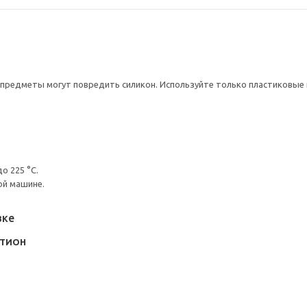
предметы могут повредить силикон. Используйте только пластиковые 
о 225 °C.
ой машине.
вке
ИТИОН