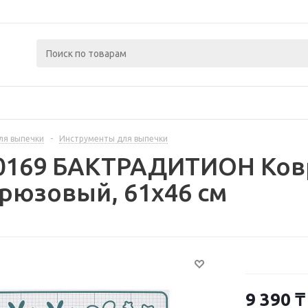
ля выпечки
-
Инструменты для выпечки
80169 БАКТРАДИТИОН Ков
рюзовый, 61x46 см
9 390
₸