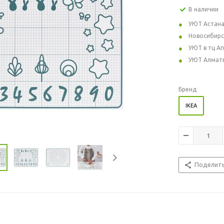
В наличии
УЮТ Астан
Новосибирс
УЮТ в тц А
УЮТ Алмат
Бренд
IKEA
Поделит