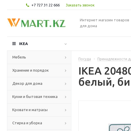
+7 727 31 22 666
Заказать звонок
Интернет магазин товаров
для дома
IKEA
Мебель
Посуда
-
Принадлежности д
IKEA 204
Хранение и порядок
белый, би
Декор для дома
Кухни и бытовая техника
Кровати и матрасы
Стирка и уборка