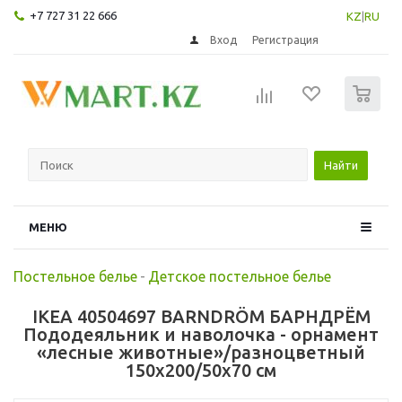
+7 727 31 22 666
KZ
|
RU
Вход
Регистрация
0
Найти
МЕНЮ
Постельное белье
-
Детское постельное белье
IKEA 40504697 BARNDRÖM БАРНДРЁМ
Пододеяльник и наволочка - орнамент
«лесные животные»/разноцветный
150x200/50x70 см