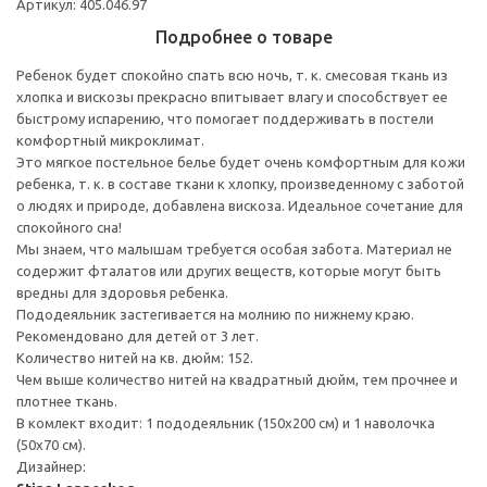
Артикул: 405.046.97
Подробнее о товаре
Ребенок будет спокойно спать всю ночь, т. к. смесовая ткань из
хлопка и вискозы прекрасно впитывает влагу и способствует ее
быстрому испарению, что помогает поддерживать в постели
комфортный микроклимат.
Это мягкое постельное белье будет очень комфортным для кожи
ребенка, т. к. в составе ткани к хлопку, произведенному с заботой
о людях и природе, добавлена вискоза. Идеальное сочетание для
спокойного сна!
Мы знаем, что малышам требуется особая забота. Материал не
содержит фталатов или других веществ, которые могут быть
вредны для здоровья ребенка.
Пододеяльник застегивается на молнию по нижнему краю.
Рекомендовано для детей от 3 лет.
Количество нитей на кв. дюйм: 152.
Чем выше количество нитей на квадратный дюйм, тем прочнее и
плотнее ткань.
В комлект входит: 1 пододеяльник (150x200 см) и 1 наволочка
(50x70 см).
Дизайнер: