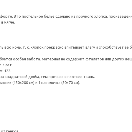
форте. Это постельное белье сделано из прочного хлопка, произведен
и мягче.
ь всю ночь, т. к. хлопок прекрасно впитывает влагу и способствует е
уется особая забота. Материал не содержит фталатов или других вещ
 3 лет.
: 122.
на квадратный дюйм, тем прочнее и плотнее ткань.
ьник (150x200 см) и 1 наволочка (50x70 см).
 оттенков.