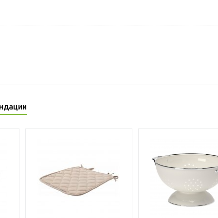
ндации