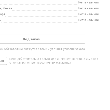
а
Нет в наличии
к, Лента
Нет в наличии
порт
Нет в наличии
ы
Нет в наличии
Под заказ
ы обязательно свяжутся с вами и уточнят условия заказа
Цена действительна только для интернет-магазина и может
ься
отличаться от цен в розничных магазинах