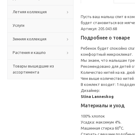
Летняя коллекция
Пусть ваш малыш спит в ком
будет становиться все мягче 
Услуги
Артикул: 205.043.68
Подробнее о товаре
Зимняя коллекция
Ребенок будет спокойно спат
Растения и кашпо
комфортный микроклимат.
Мы знаем, что малышам треб
Товары вышедшие из
Рекомендовано для детей от
ассортимента
Количество нитей на кв. дюйм
Чем выше количество нитей 
В комлект входит: 1 пододеял
Дизайнер:
Stina Lanneskog
Материалы и уход
100% хлопок
Усадка: максимум 4%.
Машинная стирка 60°С.
Cтирать с вещами подобных