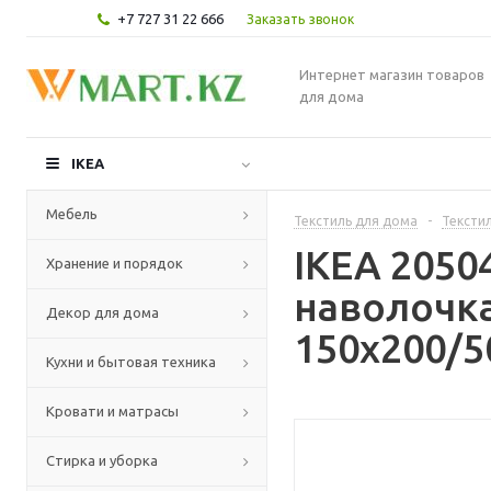
+7 727 31 22 666
Заказать звонок
Интернет магазин товаров
для дома
IKEA
Мебель
Текстиль для дома
-
Текстил
IKEA 205
Хранение и порядок
наволочка
Декор для дома
150x200/5
Кухни и бытовая техника
Кровати и матрасы
Стирка и уборка