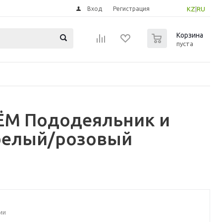
Вход
Регистрация
KZ
|
RU
0
Корзина
пуста
ЁМ Пододеяльник и
 белый/розовый
ии