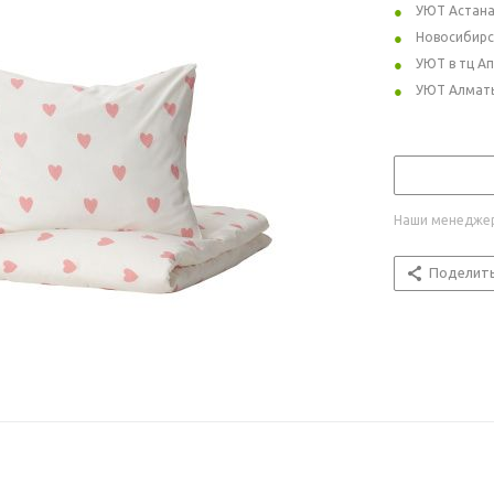
УЮТ Астан
Новосибирс
УЮТ в тц А
УЮТ Алмат
Наши менеджер
Поделит