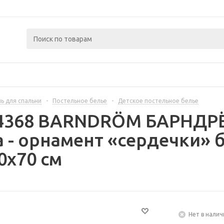
ь для спальни
-
Постельное белье
-
Детское постельное белье
04368 BARNDRÖM БАРНДР
 - орнамент «сердечки»
0x70 см
Нет в налич