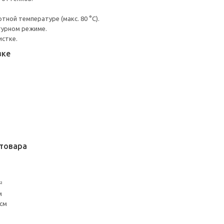
ной температуре (макс. 80 °C).
турном режиме.
истке.
вке
товара
²
м
 см