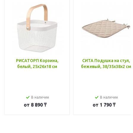
РИСАТОРП Корзина,
СИТА Подушка на стул,
белый, 25x26x18 см
бежевый, 38/35x38x2 см
В наличии
В наличии
от
8 890 ₸
от
1 790 ₸