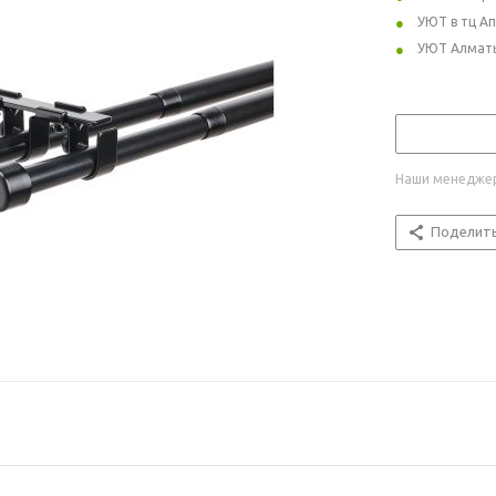
УЮТ в тц А
УЮТ Алмат
Наши менеджер
Поделит