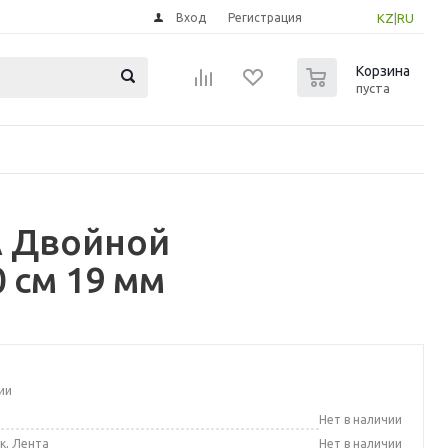
Вход
Регистрация
KZ
|
RU
0
Корзина
пуста
А Двойной
 см 19 мм
ии
а
Нет в наличии
к, Лента
Нет в наличии