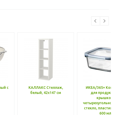
лый с
КАЛЛАКС Стеллаж,
ИКЕА/365+ Конт
белый, 42x147 см
для продукто
крышкой,
четырехугольной
стекло, пластик 
600 мл