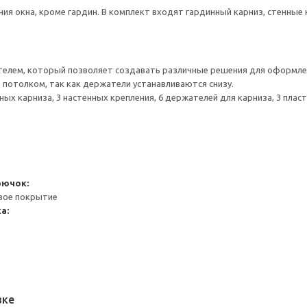
ия окна, кроме гардин. В комплект входят гардинный карниз, стенные 
телем, который позволяет создавать различные решения для оформле
потолком, так как держатели устанавливаются снизу.
ных карниза, 3 настенных крепления, 6 держателей для карниза, 3 плас
рючок:
вое покрытие
а:
вке