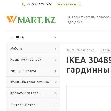
+7 727 31 22 666
Заказать звонок
Интернет магазин товаров
для дома
IKEA
Мебель
Текстиль для дома
-
Шторы 
IKEA 304
Хранение и порядок
гардинный
Декор для дома
Кухни и бытовая техника
Кровати и матрасы
Стирка и уборка