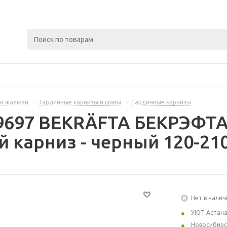
и жалюзи
-
Гардинные карнизы и шины
-
Гардинные карнизы
89697 BEKRÄFTA БЕКРЭФТ
 карниз - черный 120-210
Нет в налич
УЮТ Астан
Новосибирс