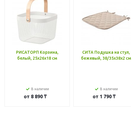
РИСАТОРП Корзина,
СИТА Подушка на стул,
белый, 25x26x18 см
бежевый, 38/35x38x2 см
В наличии
В наличии
от
8 890 ₸
от
1 790 ₸