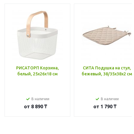
РИСАТОРП Корзина,
СИТА Подушка на стул,
белый, 25x26x18 см
бежевый, 38/35x38x2 см
В наличии
В наличии
от
8 890 ₸
от
1 790 ₸