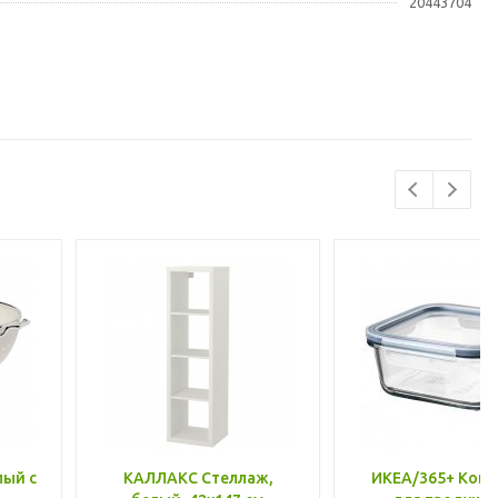
20443704
лый с
КАЛЛАКС Стеллаж,
ИКЕА/365+ Конт