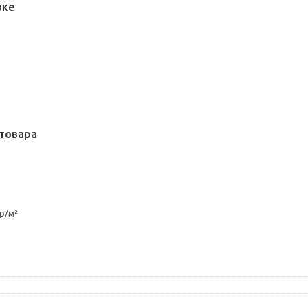
вке
товара
р/м²