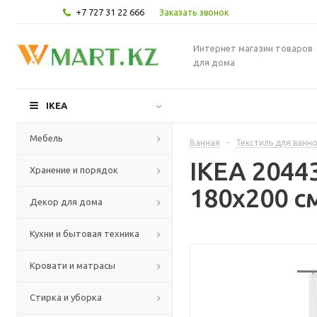
+7 727 31 22 666
Заказать звонок
Интернет магазин товаров
для дома
IKEA
Мебель
Ванная
-
Текстиль для ванн
IKEA 2044
Хранение и порядок
180x200 с
Декор для дома
Кухни и бытовая техника
Кровати и матрасы
Стирка и уборка