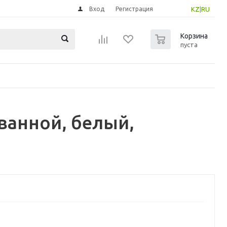
Вход
Регистрация
KZ
|
RU
0
Корзина
пуста
ванной, белый,