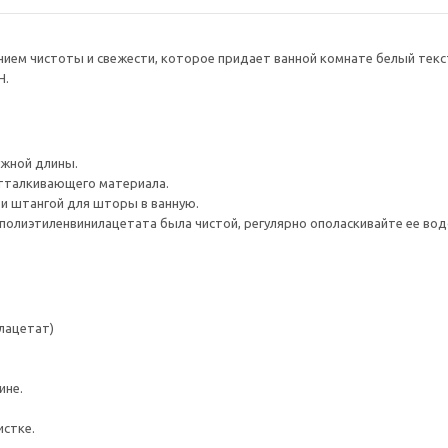
нием чистоты и свежести, которое придает ванной комнате белый тек
Н.
ужной длины.
тталкивающего материала.
и штангой для шторы в ванную.
полиэтиленвинилацетата была чистой, регулярно ополаскивайте ее вод
лацетат)
ине.
истке.