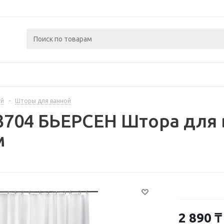
ой
-
Шторы для ванной
3704 БЬЕРСЕН Штора для 
м
2 890
₸