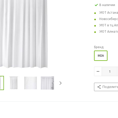
В наличии
УЮТ Астан
Новосибирс
УЮТ в тц А
УЮТ Алмат
Бренд
IKEA
Поделит