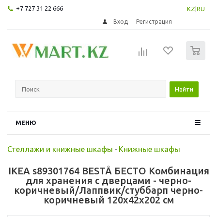
+7 727 31 22 666
KZ
|
RU
Вход
Регистрация
0
Найти
МЕНЮ
Стеллажи и книжные шкафы
-
Книжные шкафы
IKEA s89301764 BESTÅ БЕСТО Комбинация
для хранения с дверцами - черно-
коричневый/Лаппвик/стуббарп черно-
коричневый 120x42x202 см