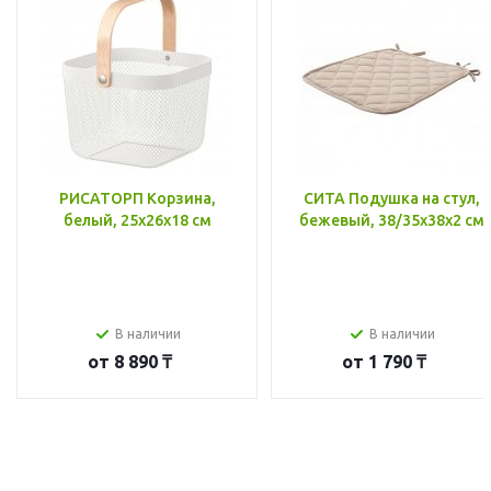
РИСАТОРП Корзина,
СИТА Подушка на стул,
белый, 25x26x18 см
бежевый, 38/35x38x2 см
В наличии
В наличии
от
8 890 ₸
от
1 790 ₸