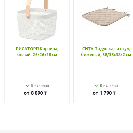
РИСАТОРП Корзина,
СИТА Подушка на стул,
белый, 25x26x18 см
бежевый, 38/35x38x2 см
В наличии
В наличии
от
8 890 ₸
от
1 790 ₸