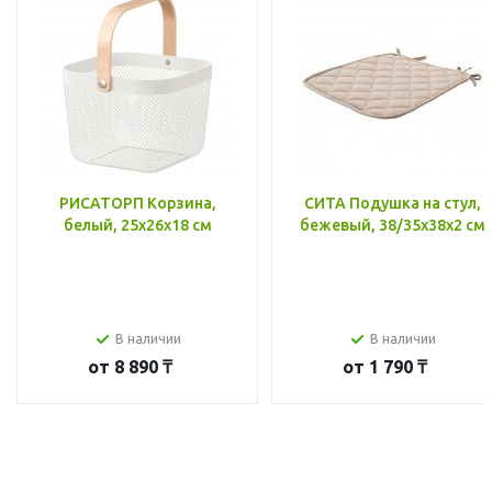
РИСАТОРП Корзина,
СИТА Подушка на стул,
белый, 25x26x18 см
бежевый, 38/35x38x2 см
В наличии
В наличии
от
8 890 ₸
от
1 790 ₸