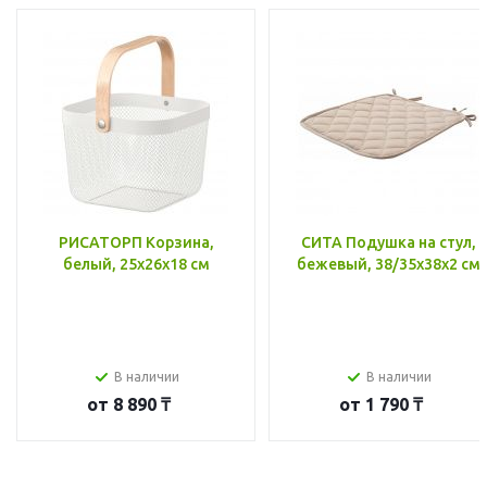
РИСАТОРП Корзина,
СИТА Подушка на стул,
белый, 25x26x18 см
бежевый, 38/35x38x2 см
В наличии
В наличии
от
8 890 ₸
от
1 790 ₸