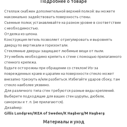
Подробнее о товаре
Стеллаж снабжен дополнительной верхней полкой: вы можете
максимально задействовать поверхность стены.
Съемные полки; устанавливайте на разном уровне в соответствии
с необходимостью.
Отделка из шпона.
Конструкция петель позволяет отрегулировать и выровнять
дверцу по вертикали и горизонтали.
Стеклянные дверцы защищают любимые вещи от пыли.
Эту мебель необходимо крепить к стене с помощью прилагаемого
стенного крепежа.
Будьте осторожны при обращении со стеклом! Из-за
поврежденных краев и царапин на поверхности стекло может
внезапно треснуть и/или разбиться. Избегайте ударов сбоку, там
стекло наиболее уязвимо.
Для различного типа стен требуются разные виды креплений.
Выберите подходящие для ваших стен шурупы, дюбели,
саморезы и т. п. (не прилагаются).
Дизайнер:
Gillis Lundgren/IKEA of Sweden/K Hagberg/M Hagberg
Материалы и уход