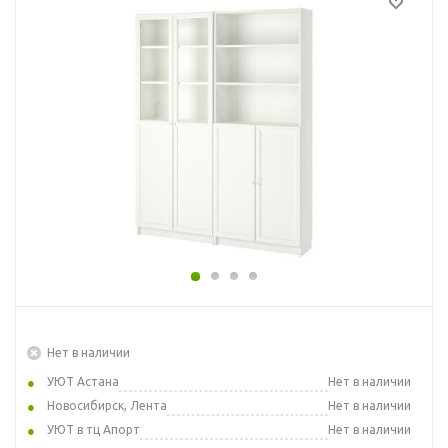
Нет в наличии
УЮТ Астана
Нет в наличии
Новосибирск, Лента
Нет в наличии
УЮТ в тц Апорт
Нет в наличии