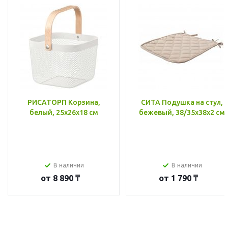
РИСАТОРП Корзина,
СИТА Подушка на стул,
белый, 25x26x18 см
бежевый, 38/35x38x2 см
В наличии
В наличии
от
8 890 ₸
от
1 790 ₸