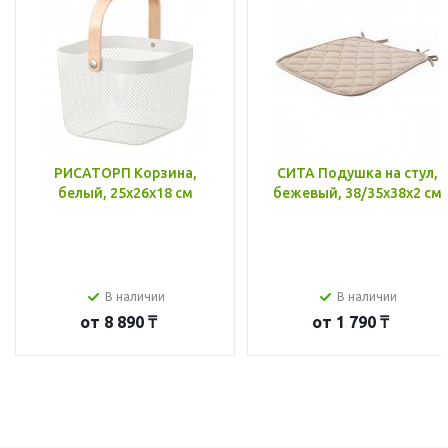
РИСАТОРП Корзина,
СИТА Подушка на стул,
белый, 25x26x18 см
бежевый, 38/35x38x2 см
В наличии
В наличии
от
8 890 ₸
от
1 790 ₸