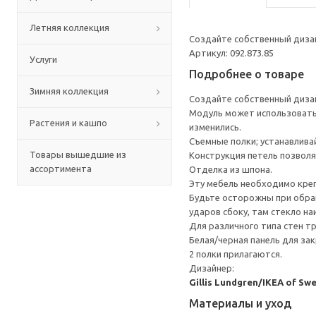
Летняя коллекция
Создайте собственный диза
Артикул: 092.873.85
Услуги
Подробнее о товаре
Зимняя коллекция
Создайте собственный диза
Модуль может использоватьс
Растения и кашпо
изменились.
Съемные полки; устанавлива
Товары вышедшие из
Конструкция петель позволя
ассортимента
Отделка из шпона.
Эту мебель необходимо креп
Будьте осторожны при обращ
ударов сбоку, там стекло на
Для различного типа стен т
Белая/черная панель для зак
2 полки прилагаются.
Дизайнер:
Gillis Lundgren/IKEA of Sw
Материалы и уход