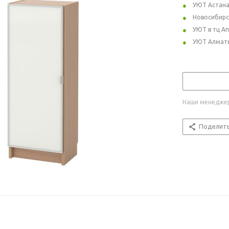
УЮТ Астан
Новосибирс
УЮТ в тц А
УЮТ Алмат
Наши менеджер
Поделит