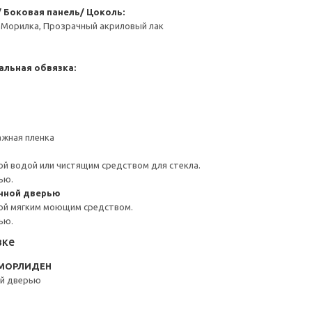
 Боковая панель/ Цоколь:
 Морилка, Прозрачный акриловый лак
альная обвязка:
ажная пленка
й водой или чистящим средством для стекла.
ью.
нной дверью
ой мягким моющим средством.
ью.
вке
N МОРЛИДЕН
ой дверью