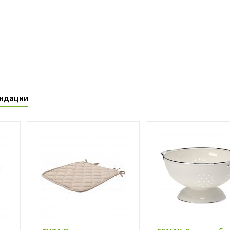
ндации