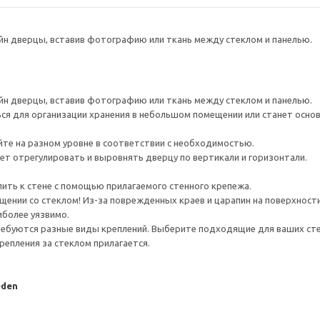
йн дверцы, вставив фотографию или ткань между стеклом и панелью.
йн дверцы, вставив фотографию или ткань между стеклом и панелью.
я для организации хранения в небольшом помещении или станет основ
йте на разном уровне в соответствии с необходимостью.
ет отрегулировать и выровнять дверцу по вертикали и горизонтали.
ить к стене с помощью прилагаемого стенного крепежа.
ении со стеклом! Из-за поврежденных краев и царапин на поверхности
иболее уязвимо.
ребуются разные виды креплений. Выберите подходящие для ваших стен 
репления за стеклом прилагается.
eden