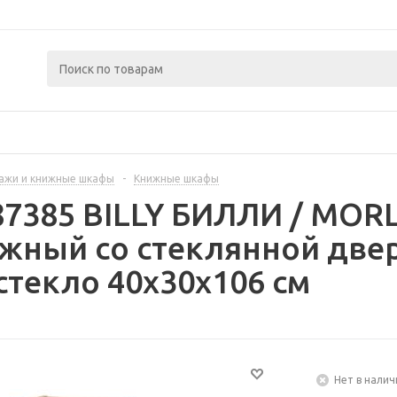
ажи и книжные шкафы
-
Книжные шкафы
287385 BILLY БИЛЛИ / MO
жный со стеклянной двер
текло 40x30x106 см
Нет в налич