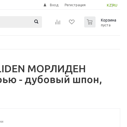
Вход
Регистрация
KZ
|
RU
0
Корзина
пуста
RLIDEN МОРЛИДЕН
ью - дубовый шпон,
ии