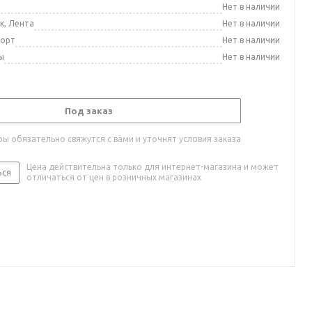
а
Нет в наличии
к, Лента
Нет в наличии
порт
Нет в наличии
ы
Нет в наличии
Под заказ
ы обязательно свяжутся с вами и уточнят условия заказа
Цена действительна только для интернет-магазина и может
ься
отличаться от цен в розничных магазинах