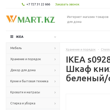
+7 727 31 22 666
Заказать звонок
Интернет магазин товаров
для дома
IKEA
Мебель
Хранение и порядок
-
Стелл
IKEA s09
Хранение и порядок
Шкаф кни
Декор для дома
беленый/с
Кухни и бытовая техника
Кровати и матрасы
Стирка и уборка