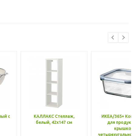
лый с
КАЛЛАКС Стеллаж,
ИКЕА/365+ Конт
белый, 42x147 см
для продукто
крышкой,
четырехугольной