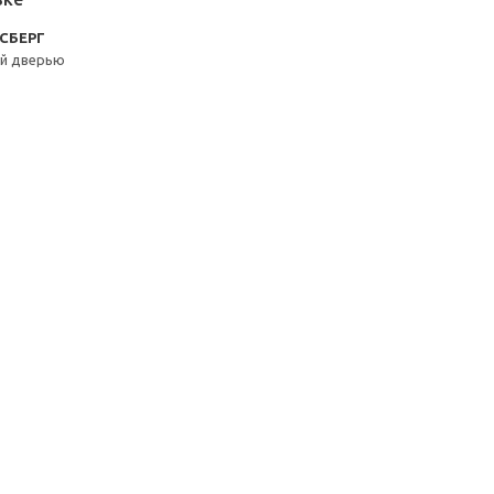
КСБЕРГ
ой дверью