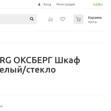
Вход
Регистрация
KZ
|
RU
0
Корзина
пуста
BERG ОКСБЕРГ Шкаф
белый/стекло
ии