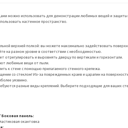
ами можно использовать для демонстрации любимых вещей и защиты и
пользовать настенное пространство.
льной верхней полкой: вы можете максимально задействовать поверхн
йте на разном уровне в соответствии с необходимостью.
ет отрегулировать и выровнять дверцу по вертикали и горизонтали.
ют любимые вещи от пыли.
ить к стене с помощью прилагаемого стенного крепежа.
ении со стеклом! Из-за поврежденных краев и царапин на поверхности
иболее уязвимо.
ребуются разные виды креплений. Выберите подходящие для ваших стен 
 Боковая панель:
ластиковая окантовка
я: