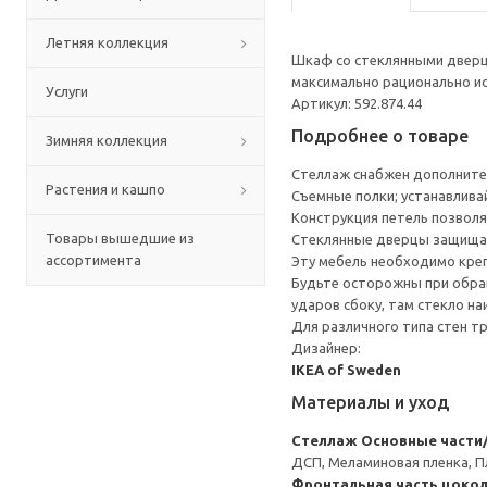
Летняя коллекция
Шкаф со стеклянными дверц
максимально рационально ис
Услуги
Артикул: 592.874.44
Подробнее о товаре
Зимняя коллекция
Стеллаж снабжен дополните
Растения и кашпо
Съемные полки; устанавлива
Конструкция петель позволя
Товары вышедшие из
Стеклянные дверцы защища
ассортимента
Эту мебель необходимо креп
Будьте осторожны при обращ
ударов сбоку, там стекло на
Для различного типа стен т
Дизайнер:
IKEA of Sweden
Материалы и уход
Стеллаж
Основные части/
ДСП, Меламиновая пленка, П
Фронтальная часть цокол