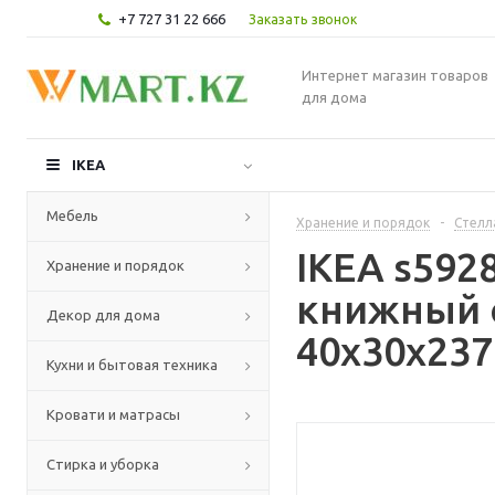
+7 727 31 22 666
Заказать звонок
Интернет магазин товаров
для дома
IKEA
Мебель
Хранение и порядок
-
Стелл
IKEA s592
Хранение и порядок
книжный с
Декор для дома
40x30x237
Кухни и бытовая техника
Кровати и матрасы
Стирка и уборка