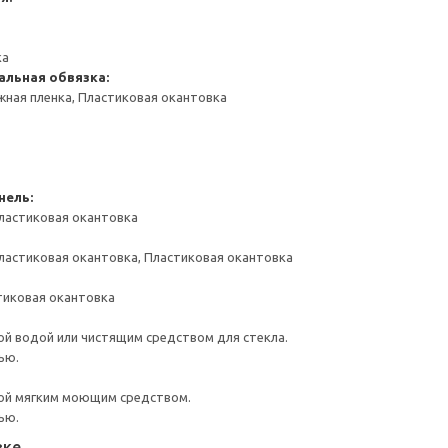
ка
альная обвязка:
жная пленка, Пластиковая окантовка
нель:
ластиковая окантовка
ластиковая окантовка, Пластиковая окантовка
тиковая окантовка
й водой или чистящим средством для стекла.
ью.
ой мягким моющим средством.
ью.
вке