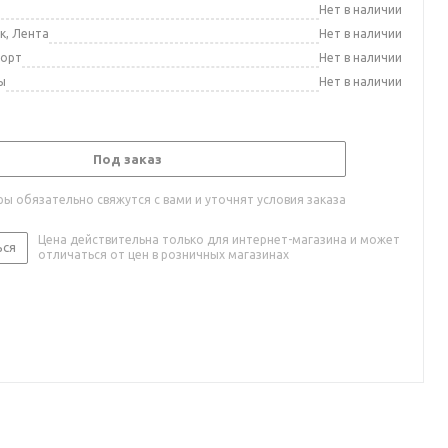
а
Нет в наличии
к, Лента
Нет в наличии
порт
Нет в наличии
ы
Нет в наличии
Под заказ
ы обязательно свяжутся с вами и уточнят условия заказа
Цена действительна только для интернет-магазина и может
ься
отличаться от цен в розничных магазинах