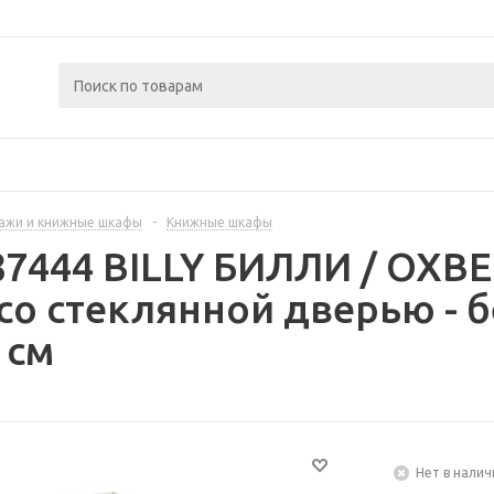
ажи и книжные шкафы
-
Книжные шкафы
87444 BILLY БИЛЛИ / OX
о стеклянной дверью - 
 см
Нет в налич