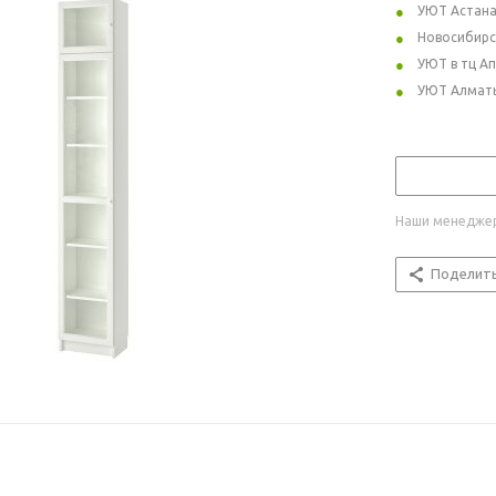
УЮТ Астан
Новосибирс
УЮТ в тц А
УЮТ Алмат
Наши менеджер
Поделит