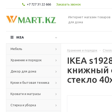
+7 727 31 22 666
Заказать звонок
Интернет магазин товаров
для дома
IKEA
Мебель
Хранение и порядок
-
Стелл
IKEA s192
Хранение и порядок
книжный с
Декор для дома
стекло 40
Кухни и бытовая техника
Кровати и матрасы
Стирка и уборка