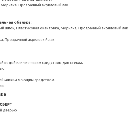
, Морилка, Прозрачный акриловый лак
альная обвязка:
ый шпон, Пластиковая окантовка, Морилка, Прозрачный акриловый лак
ка, Прозрачный акриловый лак
й водой или чистящим средством для стекла.
ью.
ой мягким моющим средством.
ью.
вке
КСБЕРГ
ой дверью