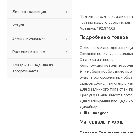
Летняя коллекция
Подсчитано, что каждые пят
частью нашего ассортимента
Услуги
Артикул: 192.874.03
Подробнее о товаре
Зимняя коллекция
Стеклянные дверцы защища
Растения и кашпо
Съемные полки; устанавлива
Отделка из шпона.
Товары вышедшие из
Конструкция петель позволя
ассортимента
Эту мебель необходимо креп
Будьте осторожны при обращ
ударов сбоку, там стекло на
Для различного типа стен т
Требуемая мин. высота потол
Для расширения площади хр
Дизайнер:
Gillis Lundgren
Материалы и уход
Стеллаж
Основные части/