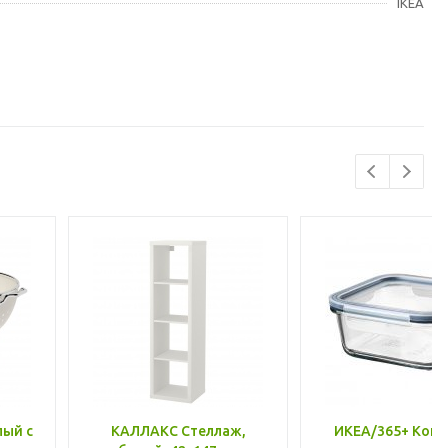
IKEA
лый с
КАЛЛАКС Стеллаж,
ИКЕА/365+ Конт