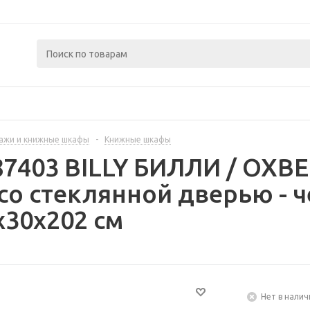
ажи и книжные шкафы
-
Книжные шкафы
87403 BILLY БИЛЛИ / OX
о стеклянной дверью - 
x30x202 см
Нет в налич