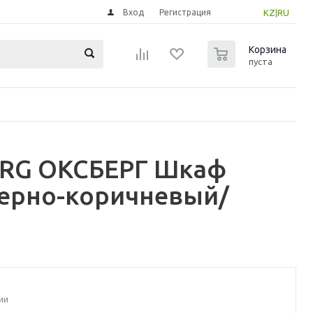
Вход
Регистрация
KZ
|
RU
0
Корзина
пуста
BERG ОКСБЕРГ Шкаф
черно-коричневый/
ии