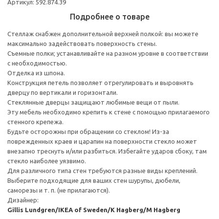
Артикул: 592.874.39
Подробнее о товаре
Стеллаж снабжен дополнительной верхней полкой: вы можете
максимально задействовать поверхность стены.
Съемные полки; устанавливайте на разном уровне в соответствии
с необходимостью.
Отделка из шпона.
Конструкция петель позволяет отрегулировать и выровнять
дверцу по вертикали и горизонтали.
Стеклянные дверцы защищают любимые вещи от пыли.
Эту мебель необходимо крепить к стене с помощью прилагаемого
стенного крепежа.
Будьте осторожны при обращении со стеклом! Из-за
поврежденных краев и царапин на поверхности стекло может
внезапно треснуть и/или разбиться. Избегайте ударов сбоку, там
стекло наиболее уязвимо.
Для различного типа стен требуются разные виды креплений.
Выберите подходящие для ваших стен шурупы, дюбели,
саморезы и т. п. (не прилагаются).
Дизайнер:
Gillis Lundgren/IKEA of Sweden/K Hagberg/M Hagberg