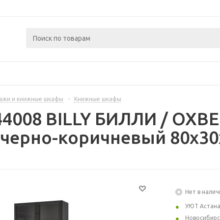
ажи и книжные шкафы
-
Книжные шкафы
44008 BILLY БИЛЛИ / OXB
 черно-коричневый 80x30
Нет в налич
УЮТ Астан
Новосибирс