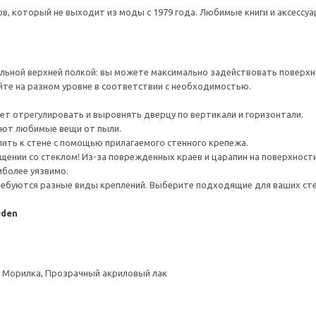
в, который не выходит из моды с 1979 года. Любимые книги и аксесс
льной верхней полкой: вы можете максимально задействовать поверхн
йте на разном уровне в соответствии с необходимостью.
ет отрегулировать и выровнять дверцу по вертикали и горизонтали.
ют любимые вещи от пыли.
ить к стене с помощью прилагаемого стенного крепежа.
ении со стеклом! Из-за поврежденных краев и царапин на поверхности
иболее уязвимо.
ребуются разные виды креплений. Выберите подходящие для ваших стен 
eden
, Морилка, Прозрачный акриловый лак