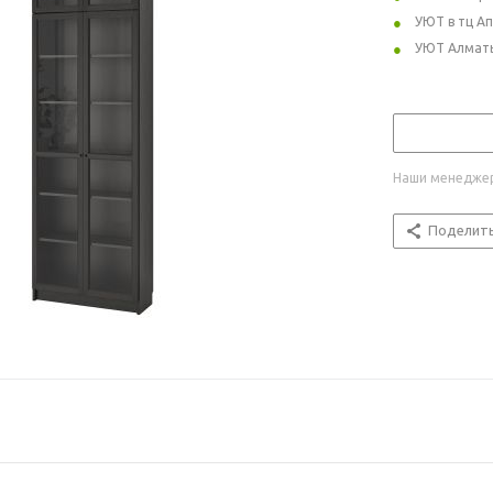
УЮТ в тц А
УЮТ Алмат
Наши менеджер
Поделит