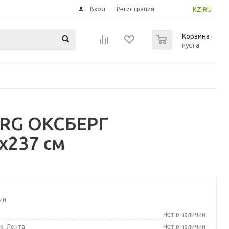
Вход
Регистрация
KZ
|
RU
0
Корзина
пуста
ERG ОКСБЕРГ
x237 см
ии
а
Нет в наличии
к, Лента
Нет в наличии