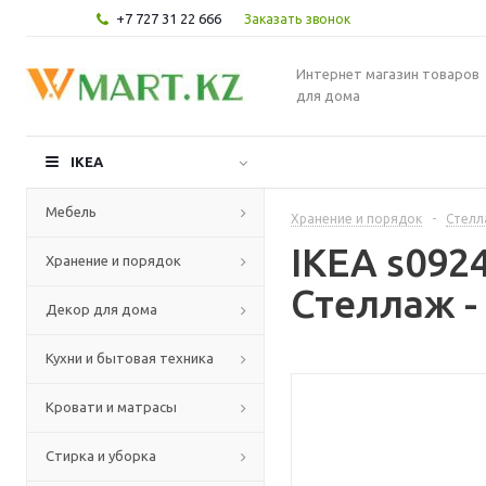
+7 727 31 22 666
Заказать звонок
Интернет магазин товаров
для дома
IKEA
Мебель
Хранение и порядок
-
Стелл
IKEA s092
Хранение и порядок
Стеллаж -
Декор для дома
Кухни и бытовая техника
Кровати и матрасы
Стирка и уборка