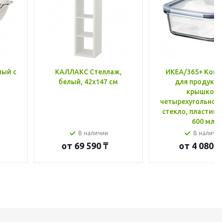
лый с
КАЛЛАКС Стеллаж,
ИКЕА/365+ Конт
белый, 42x147 см
для продукто
крышкой,
четырехугольной
стекло, пластик 
600 мл
В наличии
В наличи
от
69 590 ₸
от
4 080 ₸