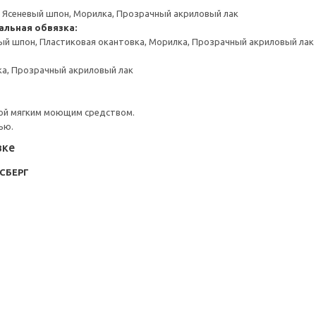
, Ясеневый шпон, Морилка, Прозрачный акриловый лак
альная обвязка:
ый шпон, Пластиковая окантовка, Морилка, Прозрачный акриловый лак
ка, Прозрачный акриловый лак
ой мягким моющим средством.
ью.
вке
КСБЕРГ