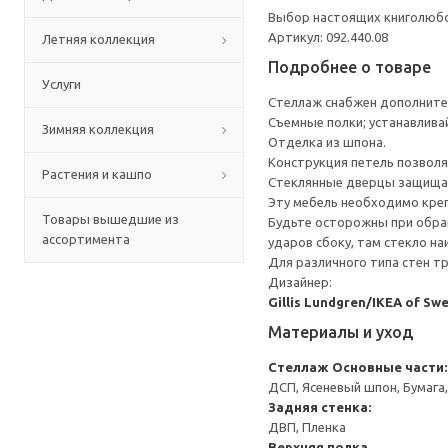
Выбор настоящих книголюбо
Артикул: 092.440.08
Летняя коллекция
Подробнее о товаре
Услуги
Стеллаж снабжен дополните
Съемные полки; устанавлива
Зимняя коллекция
Отделка из шпона.
Конструкция петель позволя
Растения и кашпо
Стеклянные дверцы защища
Эту мебель необходимо креп
Товары вышедшие из
Будьте осторожны при обращ
ассортимента
ударов сбоку, там стекло на
Для различного типа стен т
Дизайнер:
Gillis Lundgren/IKEA of Sw
Материалы и уход
Стеллаж
Основные части:
ДСП, Ясеневый шпон, Бумага
Задняя стенка:
ДВП, Пленка
Верхняя полка