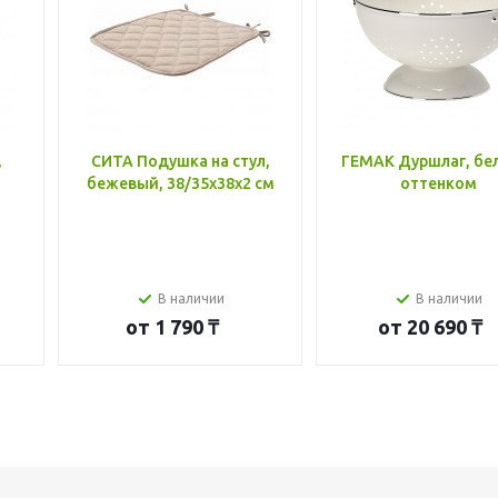
,
СИТА Подушка на стул,
ГЕМАК Дуршлаг, бе
бежевый, 38/35x38x2 см
оттенком
В наличии
В наличии
от
1 790 ₸
от
20 690 ₸