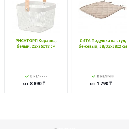
РИСАТОРП Корзина,
СИТА Подушка на стул,
белый, 25x26x18 см
бежевый, 38/35x38x2 см
В наличии
В наличии
от
8 890 ₸
от
1 790 ₸