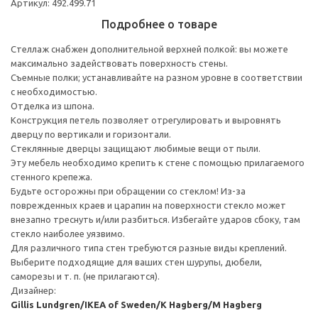
Артикул: 492.499.71
Подробнее о товаре
Стеллаж снабжен дополнительной верхней полкой: вы можете
максимально задействовать поверхность стены.
Съемные полки; устанавливайте на разном уровне в соответствии
с необходимостью.
Отделка из шпона.
Конструкция петель позволяет отрегулировать и выровнять
дверцу по вертикали и горизонтали.
Стеклянные дверцы защищают любимые вещи от пыли.
Эту мебель необходимо крепить к стене с помощью прилагаемого
стенного крепежа.
Будьте осторожны при обращении со стеклом! Из-за
поврежденных краев и царапин на поверхности стекло может
внезапно треснуть и/или разбиться. Избегайте ударов сбоку, там
стекло наиболее уязвимо.
Для различного типа стен требуются разные виды креплений.
Выберите подходящие для ваших стен шурупы, дюбели,
саморезы и т. п. (не прилагаются).
Дизайнер:
Gillis Lundgren/IKEA of Sweden/K Hagberg/M Hagberg