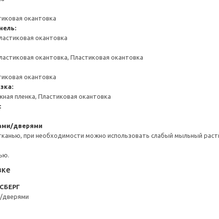
тиковая окантовка
нель:
ластиковая окантовка
ластиковая окантовка, Пластиковая окантовка
тиковая окантовка
зка:
жная пленка, Пластиковая окантовка
:
ками/дверями
тканью, при необходимости можно использовать слабый мыльный раст
ью.
вке
КСБЕРГ
и/дверями