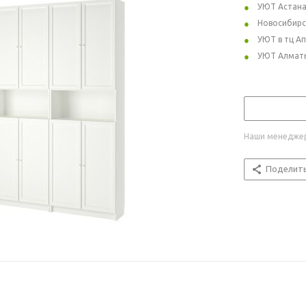
УЮТ Астан
Новосибирс
УЮТ в тц А
УЮТ Алмат
Наши менеджер
Поделит