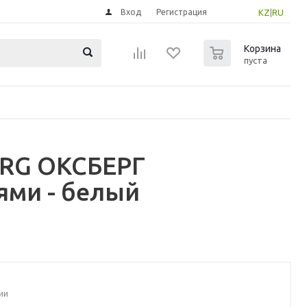
Вход
Регистрация
KZ
|
RU
0
Корзина
пуста
ERG ОКСБЕРГ
ями - белый
ии