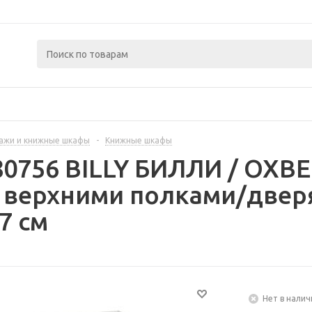
ажи и книжные шкафы
-
Книжные шкафы
80756 BILLY БИЛЛИ / OXB
 верхними полками/двер
7 см
Нет в налич