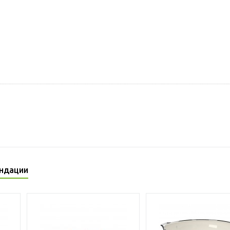
ндации