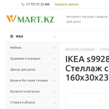
+7 727 31 22 666
Заказать звонок
Интернет магазин товаров
для дома
IKEA
Мебель
Хранение и порядок
-
Стелл
IKEA s992
Хранение и порядок
Стеллаж с
Декор для дома
160x30x23
Кухни и бытовая техника
Кровати и матрасы
Стирка и уборка