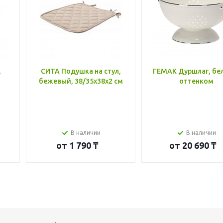
,
СИТА Подушка на стул,
ГЕМАК Дуршлаг, бе
бежевый, 38/35x38x2 см
оттенком
В наличии
В наличии
от
1 790 ₸
от
20 690 ₸