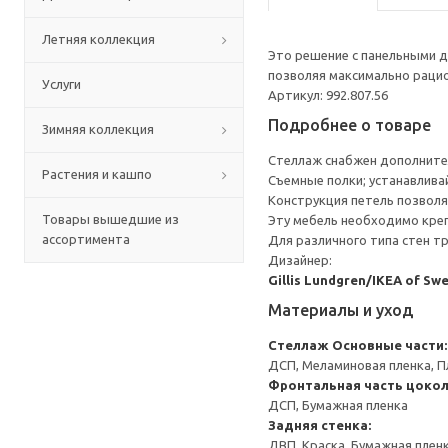
Летняя коллекция
Это решение с панельными 
позволяя максимально рацио
Услуги
Артикул: 992.807.56
Подробнее о товаре
Зимняя коллекция
Стеллаж снабжен дополните
Растения и кашпо
Съемные полки; устанавлива
Конструкция петель позволя
Товары вышедшие из
Эту мебель необходимо креп
ассортимента
Для различного типа стен т
Дизайнер:
Gillis Lundgren/IKEA of Sw
Материалы и уход
Стеллаж
Основные части:
ДСП, Меламиновая пленка, П
Фронтальная часть цокол
ДСП, Бумажная пленка
Задняя стенка:
ДВП, Краска, Бумажная плен