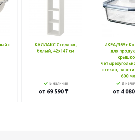
лый с
КАЛЛАКС Стеллаж,
ИКЕА/365+ Конт
белый, 42x147 см
для продукто
крышкой,
четырехугольной
стекло, пластик 
600 мл
В наличии
В наличи
от
69 590 ₸
от
4 080 ₸