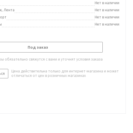
а
Нет в наличии
к, Лента
Нет в наличии
порт
Нет в наличии
ы
Нет в наличии
Под заказ
ы обязательно свяжутся с вами и уточнят условия заказа
Цена действительна только для интернет-магазина и может
ься
отличаться от цен в розничных магазинах