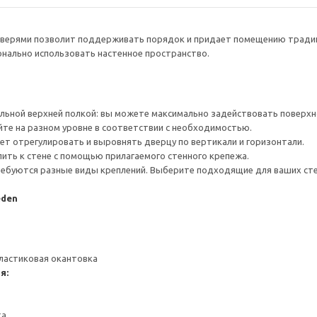
дверями позволит поддерживать порядок и придает помещению традиц
нально использовать настенное пространство.
льной верхней полкой: вы можете максимально задействовать поверхн
йте на разном уровне в соответствии с необходимостью.
ет отрегулировать и выровнять дверцу по вертикали и горизонтали.
ить к стене с помощью прилагаемого стенного крепежа.
ребуются разные виды креплений. Выберите подходящие для ваших стен 
eden
ластиковая окантовка
я:
ка