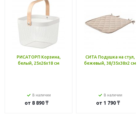
РИСАТОРП Корзина,
СИТА Подушка на стул,
белый, 25x26x18 см
бежевый, 38/35x38x2 см
В наличии
В наличии
от
8 890 ₸
от
1 790 ₸