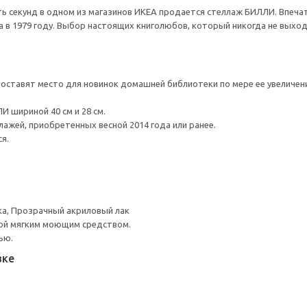
ь секунд в одном из магазинов ИКЕА продается стеллаж БИЛЛИ. Впечат
 в 1979 году. Выбор настоящих книголюбов, который никогда не выход
ставят место для новинок домашней библиотеки по мере ее увеличен
 шириной 40 см и 28 см.
лажей, приобретенных весной 2014 года или ранее.
я.
ка, Прозрачный акриловый лак
ой мягким моющим средством.
ью.
вке