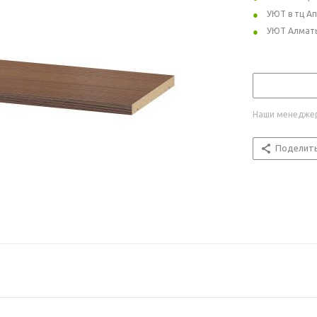
УЮТ в тц А
УЮТ Алмат
Наши менеджер
Поделит