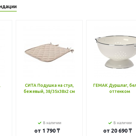
ндации
,
СИТА Подушка на стул,
ГЕМАК Дуршлаг, бе
бежевый, 38/35x38x2 см
оттенком
В наличии
В наличии
от
1 790 ₸
от
20 690 ₸