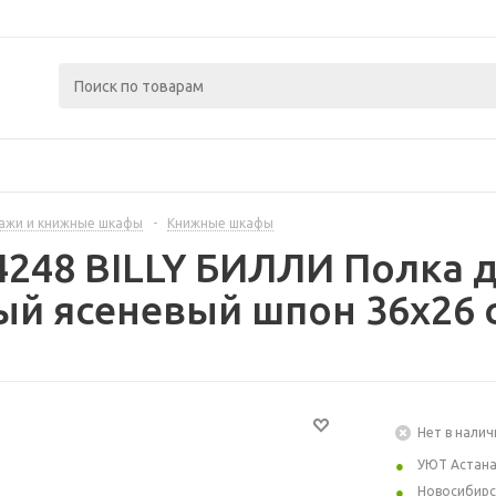
ажи и книжные шкафы
-
Книжные шкафы
4248 BILLY БИЛЛИ Полка 
й ясеневый шпон 36x26 
Нет в налич
УЮТ Астан
Новосибирс