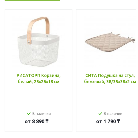
РИСАТОРП Корзина,
СИТА Подушка на стул,
белый, 25x26x18 см
бежевый, 38/35x38x2 см
В наличии
В наличии
от
8 890 ₸
от
1 790 ₸