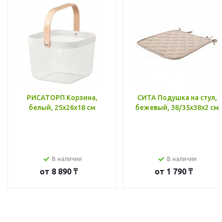
РИСАТОРП Корзина,
СИТА Подушка на стул,
белый, 25x26x18 см
бежевый, 38/35x38x2 см
В наличии
В наличии
от
8 890 ₸
от
1 790 ₸