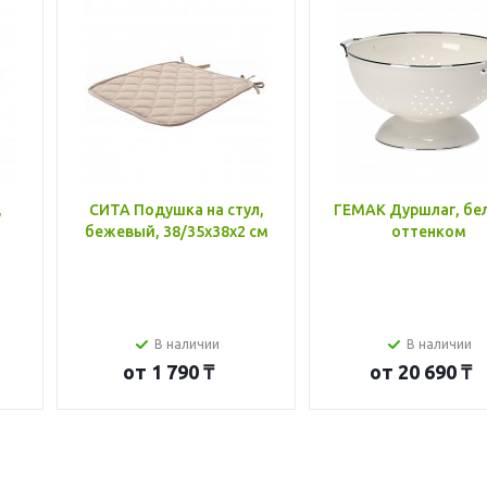
,
СИТА Подушка на стул,
ГЕМАК Дуршлаг, бе
бежевый, 38/35x38x2 см
оттенком
В наличии
В наличии
от
1 790 ₸
от
20 690 ₸