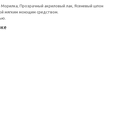
, Морилка, Прозрачный акриловый лак, Ясеневый шпон
ой мягким моющим средством.
ью.
вке