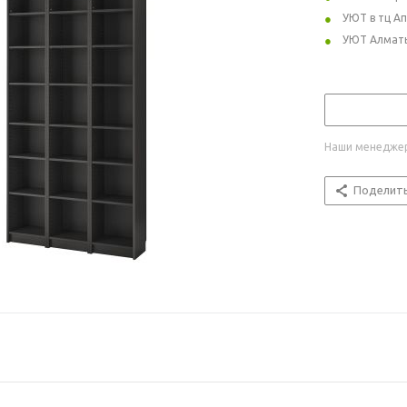
УЮТ в тц А
УЮТ Алмат
Наши менеджер
Поделит