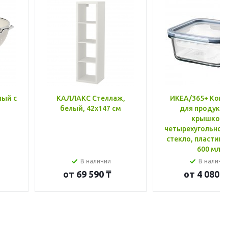
лый с
КАЛЛАКС Стеллаж,
ИКЕА/365+ Конт
белый, 42x147 см
для продукто
крышкой,
четырехугольной
стекло, пластик 
600 мл
В наличии
В наличи
от
69 590 ₸
от
4 080 ₸