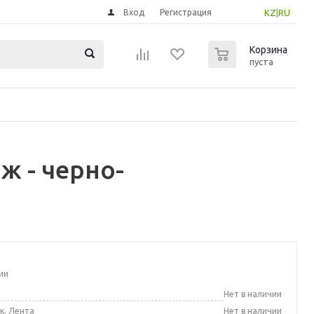
Вход
Регистрация
KZ
|
RU
0
Корзина
пуста
ж - черно-
ии
а
Нет в наличии
к, Лента
Нет в наличии