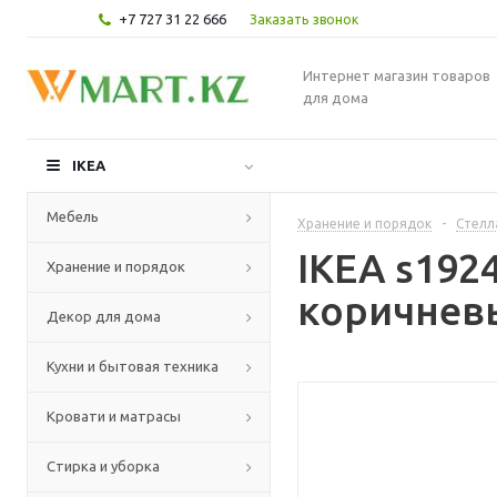
+7 727 31 22 666
Заказать звонок
Интернет магазин товаров
для дома
IKEA
Мебель
Хранение и порядок
-
Стелл
IKEA s192
Хранение и порядок
коричневы
Декор для дома
Кухни и бытовая техника
Кровати и матрасы
Стирка и уборка