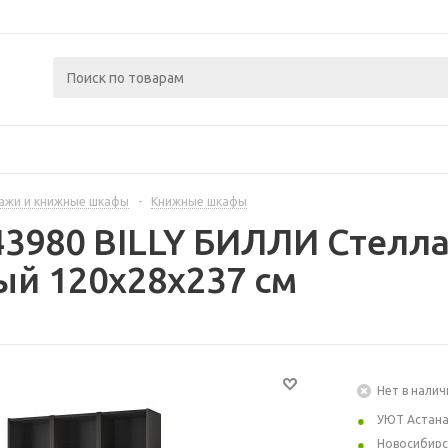
ажи и книжные шкафы
-
Книжные шкафы
43980 BILLY БИЛЛИ Стелла
й 120x28x237 см
Нет в налич
УЮТ Астан
Новосибирс