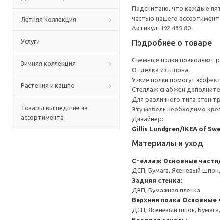
Подсчитано, что каждые пят
частью нашего ассортимента
Летняя коллекция
Артикул: 192.439.80
Услуги
Подробнее о товаре
Съемные полки позволяют ре
Зимняя коллекция
Отделка из шпона.
Узкие полки помогут эффек
Растения и кашпо
Стеллаж снабжен дополните
Для различного типа стен т
Товары вышедшие из
Эту мебель необходимо креп
ассортимента
Дизайнер:
Gillis Lundgren/IKEA of Sw
Материалы и уход
Стеллаж
Основные части/
ДСП, Бумага, Ясеневый шпон
Задняя стенка:
ДВП, Бумажная пленка
Верхняя полка
Основные ч
ДСП, Ясеневый шпон, Бумага
Боковая панель: