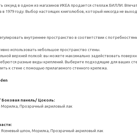
ь секунд в одном из магазинов ИКЕА продается стеллаж БИЛЛИ. Впечат
 в 1979 году. Выбор настоящих книголюбов, который никогда не выход
гулировать внутреннее пространство в соответствии с потребностями
тивно использовать небольшое пространство стены.
льной верхней полкой: вы можете максимально задействовать поверхн
ребуются разные виды креплений. Выберите подходящие для ваших стен 
ить к стене с помощью прилагаемого стенного крепежа.
eden
 Боковая панель/ Цоколь:
, Морилка, Прозрачный акриловый лак
асти:
, Ясеневый шпон, Морилка, Прозрачный акриловый лак