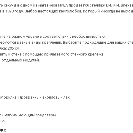
ь секунд в одном из магазинов ИКЕА продается стеллаж БИЛЛИ. Впечат
 в 1979 году. Выбор настоящих книголюбов, который никогда не выход
йте на разном уровне в соответствии с необходимостью.
ребуются разные виды креплений. Выберите подходящие для ваших стен 
ка: 205 см.
ить к стене с помощью прилагаемого стенного крепежа.
2 отдельных модулей.
 Морилка, Прозрачный акриловый лак
ой мягким моющим средством.
ью.
вке