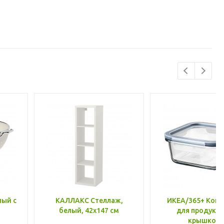
лый с
КАЛЛАКС Стеллаж,
ИКЕА/365+ Конт
белый, 42x147 см
для продукто
крышкой,