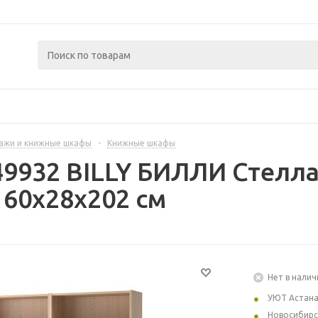
ажи и книжные шкафы
-
Книжные шкафы
49932 BILLY БИЛЛИ Стелл
60x28x202 см
Нет в налич
УЮТ Астан
Новосибирс