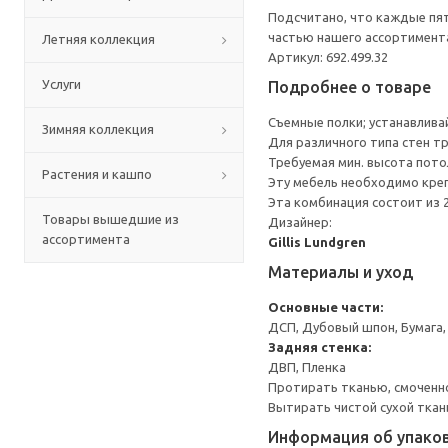
Подсчитано, что каждые пят
частью нашего ассортимента
Летняя коллекция
Артикул: 692.499.32
Услуги
Подробнее о товаре
Съемные полки; устанавлива
Зимняя коллекция
Для различного типа стен т
Требуемая мин. высота потол
Растения и кашпо
Эту мебель необходимо креп
Эта комбинация состоит из 
Товары вышедшие из
Дизайнер:
ассортимента
Gillis Lundgren
Материалы и уход
Основные части:
ДСП, Дубовый шпон, Бумага,
Задняя стенка:
ДВП, Пленка
Протирать тканью, смоченн
Вытирать чистой сухой ткан
Информация об упако