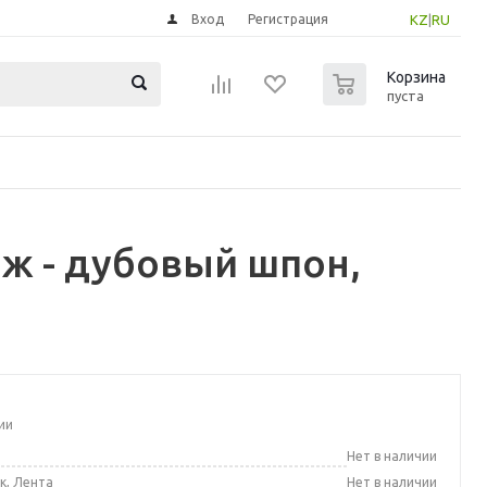
Вход
Регистрация
KZ
|
RU
0
Корзина
пуста
аж - дубовый шпон,
ии
а
Нет в наличии
к, Лента
Нет в наличии