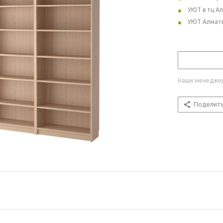
УЮТ в тц А
УЮТ Алмат
Наши менеджер
Поделит