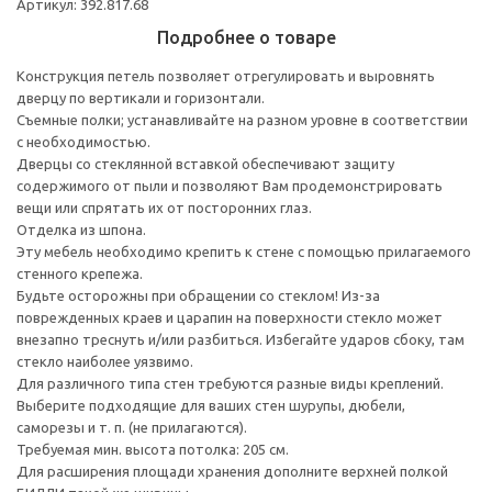
Артикул: 392.817.68
Подробнее о товаре
Конструкция петель позволяет отрегулировать и выровнять
дверцу по вертикали и горизонтали.
Съемные полки; устанавливайте на разном уровне в соответствии
с необходимостью.
Дверцы со стеклянной вставкой обеспечивают защиту
содержимого от пыли и позволяют Вам продемонстрировать
вещи или спрятать их от посторонних глаз.
Отделка из шпона.
Эту мебель необходимо крепить к стене с помощью прилагаемого
стенного крепежа.
Будьте осторожны при обращении со стеклом! Из-за
поврежденных краев и царапин на поверхности стекло может
внезапно треснуть и/или разбиться. Избегайте ударов сбоку, там
стекло наиболее уязвимо.
Для различного типа стен требуются разные виды креплений.
Выберите подходящие для ваших стен шурупы, дюбели,
саморезы и т. п. (не прилагаются).
Требуемая мин. высота потолка: 205 см.
Для расширения площади хранения дополните верхней полкой