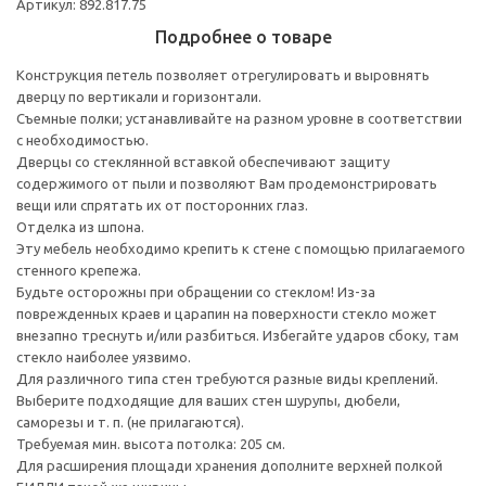
Артикул: 892.817.75
Подробнее о товаре
Конструкция петель позволяет отрегулировать и выровнять
дверцу по вертикали и горизонтали.
Съемные полки; устанавливайте на разном уровне в соответствии
с необходимостью.
Дверцы со стеклянной вставкой обеспечивают защиту
содержимого от пыли и позволяют Вам продемонстрировать
вещи или спрятать их от посторонних глаз.
Отделка из шпона.
Эту мебель необходимо крепить к стене с помощью прилагаемого
стенного крепежа.
Будьте осторожны при обращении со стеклом! Из-за
поврежденных краев и царапин на поверхности стекло может
внезапно треснуть и/или разбиться. Избегайте ударов сбоку, там
стекло наиболее уязвимо.
Для различного типа стен требуются разные виды креплений.
Выберите подходящие для ваших стен шурупы, дюбели,
саморезы и т. п. (не прилагаются).
Требуемая мин. высота потолка: 205 см.
Для расширения площади хранения дополните верхней полкой