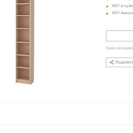
УЮТ в тц А
УЮТ Алмат
Наши менеджер
Поделит