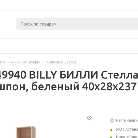
ажи и книжные шкафы
-
Книжные шкафы
49940 BILLY БИЛЛИ Стелла
пон, беленый 40x28x237
Нет в налич
УЮТ Астан
Новосибирс