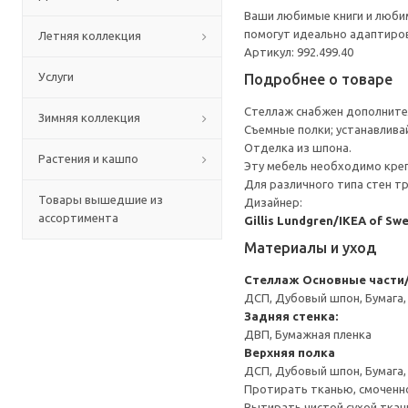
Ваши любимые книги и любим
помогут идеально адаптиров
Летняя коллекция
Артикул: 992.499.40
Услуги
Подробнее о товаре
Стеллаж снабжен дополните
Зимняя коллекция
Съемные полки; устанавлива
Отделка из шпона.
Растения и кашпо
Эту мебель необходимо креп
Для различного типа стен т
Товары вышедшие из
Дизайнер:
ассортимента
Gillis Lundgren/IKEA of Sw
Материалы и уход
Стеллаж
Основные части/
ДСП, Дубовый шпон, Бумага,
Задняя стенка:
ДВП, Бумажная пленка
Верхняя полка
ДСП, Дубовый шпон, Бумага
Протирать тканью, смоченн
Вытирать чистой сухой ткан