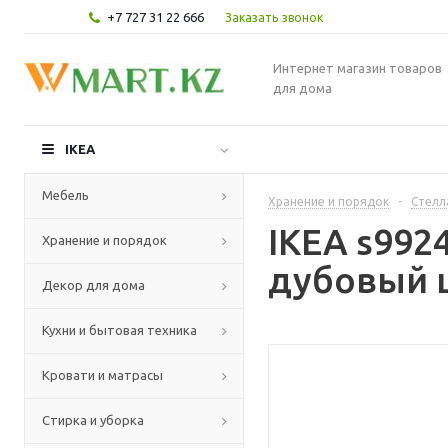
+7 727 31 22 666
Заказать звонок
Интернет магазин товаров
для дома
IKEA
Мебель
Хранение и порядок
-
Стелл
IKEA s992
Хранение и порядок
дубовый ш
Декор для дома
Кухни и бытовая техника
Кровати и матрасы
Стирка и уборка