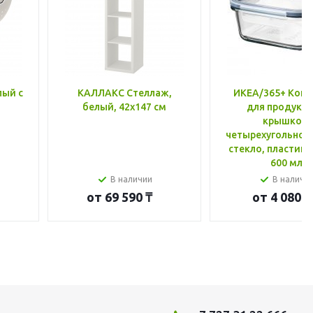
лый с
КАЛЛАКС Стеллаж,
ИКЕА/365+ Конт
белый, 42x147 см
для продукто
крышкой,
четырехугольной
стекло, пластик 
600 мл
В наличии
В наличи
от
69 590 ₸
от
4 080 ₸