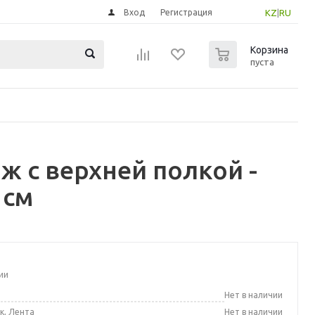
Вход
Регистрация
KZ
|
RU
0
Корзина
пуста
ж с верхней полкой -
 см
ии
а
Нет в наличии
к, Лента
Нет в наличии