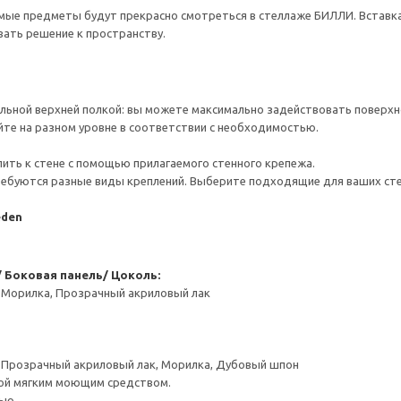
ые предметы будут прекрасно смотреться в стеллаже БИЛЛИ. Вставка 
ать решение к пространству.
льной верхней полкой: вы можете максимально задействовать поверхн
йте на разном уровне в соответствии с необходимостью.
ить к стене с помощью прилагаемого стенного крепежа.
ребуются разные виды креплений. Выберите подходящие для ваших стен 
eden
 Боковая панель/ Цоколь:
 Морилка, Прозрачный акриловый лак
, Прозрачный акриловый лак, Морилка, Дубовый шпон
ой мягким моющим средством.
ью.