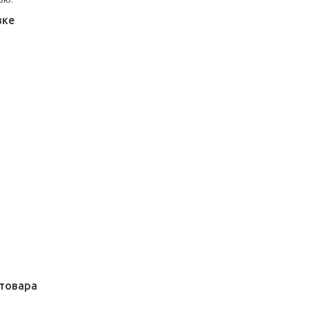
вке
товара