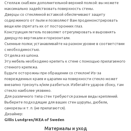
Стеллаж снабжен дополнительной верхней полкой: вы можете
максимально задействовать поверхность стены.
Дверцы со стеклянной вставкой обеспечивают защиту
содержимого от пыли и позволяют Вам продемонстрировать
вещи или спрятать их от посторонних глаз.
Конструкция петель позволяет отрегулировать и выровнять
дверцу по вертикали и горизонтали.
Съемные полки; устанавливайте на разном уровне в соответствии
с необходимостью.
Отделка из шпона.
Эту мебель необходимо крепить к стене с помощью прилагаемого
стенного крепежа.
Будьте осторожны при обращении со стеклом! Из-за
поврежденных краев и царапин на поверхности стекло может
внезапно треснуть и/или разбиться. Избегайте ударов сбоку, там
стекло наиболее уязвимо.
Для различного типа стен требуются разные виды креплений.
Выберите подходящие для ваших стен шурупы, дюбели,
саморезы и т. п. (не прилагаются).
Дизайнер:
Gillis Lundgren/IKEA of Sweden
Материалы и уход