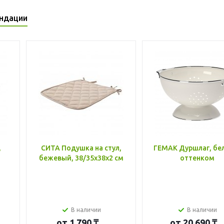
ндации
,
СИТА Подушка на стул,
ГЕМАК Дуршлаг, бе
бежевый, 38/35x38x2 см
оттенком
В наличии
В наличии
от
1 790 ₸
от
20 690 ₸