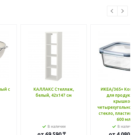
лый с
КАЛЛАКС Стеллаж,
ИКЕА/365+ Конт
белый, 42x147 см
для продукто
крышкой,
четырехугольной
стекло, пластик 
600 мл
В наличии
В наличи
от
69 590 ₸
от
4 080 ₸