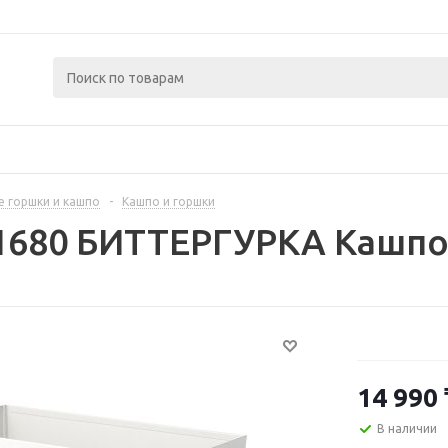
 горшки и кашпо
-
Кашпо и горшки
1680 БИТТЕРГУРКА Кашпо,
14 990
В наличии