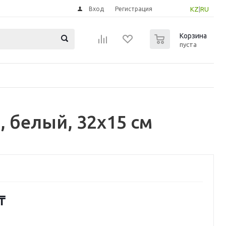
Вход
Регистрация
KZ
|
RU
0
Корзина
пуста
 белый, 32x15 см
₸