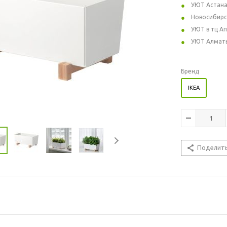
УЮТ Астан
Новосибирс
УЮТ в тц А
УЮТ Алмат
Бренд
IKEA
Поделит