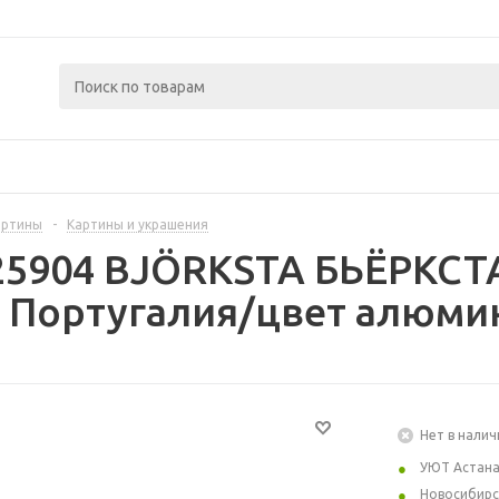
артины
-
Картины и украшения
25904 BJÖRKSTA БЬЁРКСТА
 Португалия/цвет алюмин
Нет в налич
УЮТ Астан
Новосибирс