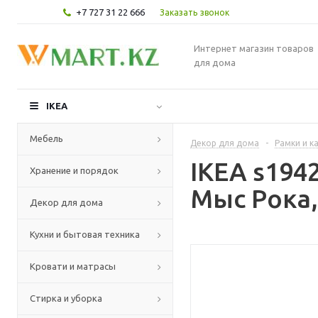
+7 727 31 22 666
Заказать звонок
Интернет магазин товаров
для дома
IKEA
Мебель
Декор для дома
-
Рамки и к
IKEA s194
Хранение и порядок
Мыс Рока,
Декор для дома
Кухни и бытовая техника
Кровати и матрасы
Стирка и уборка