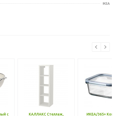
IKEA
лый с
КАЛЛАКС Стеллаж,
ИКЕА/365+ Конт