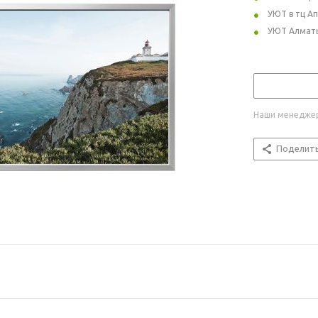
УЮТ в тц А
УЮТ Алмат
Наши менеджер
Поделит