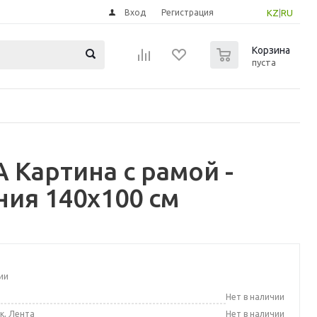
Вход
Регистрация
KZ
|
RU
0
Корзина
пуста
 Картина с рамой -
ия 140x100 см
ии
а
Нет в наличии
к, Лента
Нет в наличии