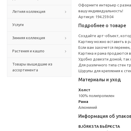
Оформите интерьер с размах
вашу индивидуальность!
Летняя коллекция
Артикул: 194.259.04
Услуги
Подробнее о товаре
Создайте арт-объект, котор
Зимняя коллекция
Картину можно вставить в ра
Если вам захочется перемен,
Растения и кашпо
Картина и рама продаются в
Удобно довезти домой, так к
Товары вышедшие из
Для различного типа стен т
ассортимента
Шурупы для крепления к сте
Материалы и уход
Холст
100% полипропилен
Рама
Алюминий
Информация об упако
BJÖRKSTA БЬЁРКСТА