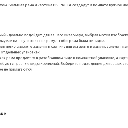
ом. Большая рама и картина БЬЁРКСТА создадут в комнате нужное нас
ый идеально подойдет для вашего интерьера, выбрав мотив изображе
му или натянуть холст на раму, чтобы рама была не видна.
 вы легко сможете заменить картину или вставить в раму красивую ткан
 отдельных упаковках.
ак рама продается в разобранном виде в компактной упаковке, а карти
ребуются разные виды креплений. Выберите подходящие для ваших стен 
не не прилагаются.
вке