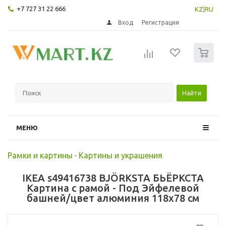
+7 727 31 22 666
KZ
|
RU
Вход
Регистрация
0
Найти
МЕНЮ
Рамки и картины
-
Картины и украшения
IKEA s49416738 BJÖRKSTA БЬЁРКСТА
Картина с рамой - Под Эйфелевой
башней/цвет алюминия 118x78 см