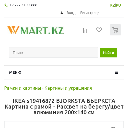
+7 727 31 22 666
KZ
|
RU
Вход
Регистрация
0
Найти
МЕНЮ
Рамки и картины
-
Картины и украшения
IKEA s19416872 BJÖRKSTA БЬЁРКСТА
Картина с рамой - Рассвет на берегу/цвет
алюминия 200x140 см