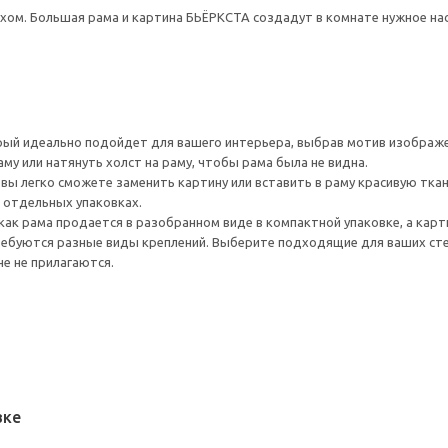
ом. Большая рама и картина БЬЁРКСТА создадут в комнате нужное нас
ый идеально подойдет для вашего интерьера, выбрав мотив изображе
му или натянуть холст на раму, чтобы рама была не видна.
 вы легко сможете заменить картину или вставить в раму красивую ткан
 отдельных упаковках.
ак рама продается в разобранном виде в компактной упаковке, а карти
ребуются разные виды креплений. Выберите подходящие для ваших стен 
не не прилагаются.
вке