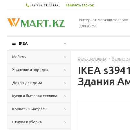
+7 727 31 22 666
Заказать звонок
Интернет магазин товаров
для дома
IKEA
Мебель
Декор для дома
-
Рамки и к
IKEA s394
Хранение и порядок
Здания Ам
Декор для дома
Кухни и бытовая техника
Кровати и матрасы
Стирка и уборка