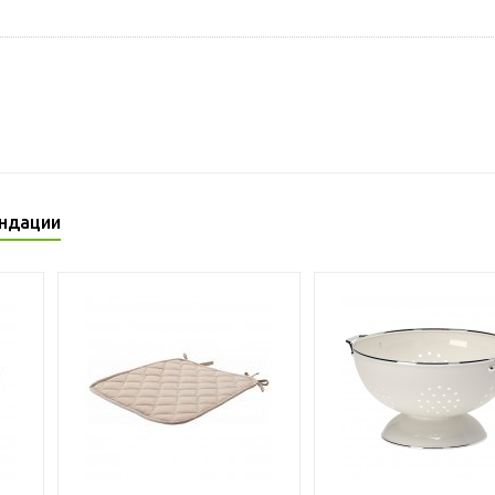
ндации