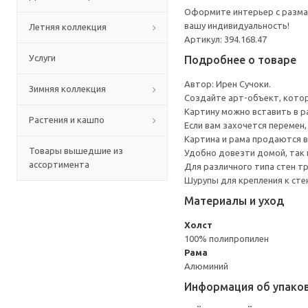
Оформите интерьер с размах
вашу индивидуальность!
Летняя коллекция
Артикул: 394.168.47
Услуги
Подробнее о товаре
Автор: Ирен Сучоки.
Зимняя коллекция
Создайте арт-объект, котор
Картину можно вставить в ра
Растения и кашпо
Если вам захочется перемен,
Картина и рама продаются в
Товары вышедшие из
Удобно довезти домой, так к
ассортимента
Для различного типа стен т
Шурупы для крепления к сте
Материалы и уход
Холст
100% полипропилен
Рама
Алюминий
Информация об упако