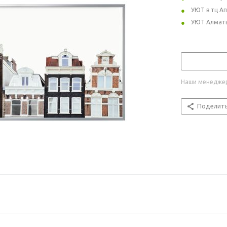
УЮТ в тц А
УЮТ Алмат
Наши менеджер
Поделит