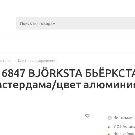
артины
-
Картины и украшения
16847 BJÖRKSTA БЬЁРКСТА
стердама/цвет алюминия
Нет в налич
УЮТ Астан
Новосибирс