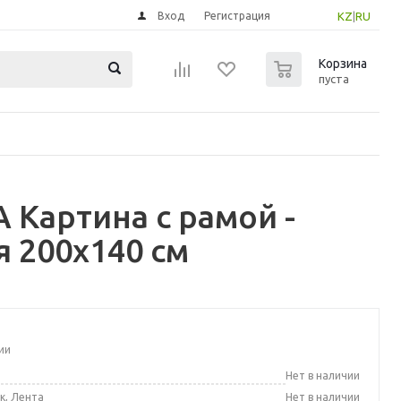
Вход
Регистрация
KZ
|
RU
0
Корзина
пуста
 Картина с рамой -
 200x140 см
ии
а
Нет в наличии
к, Лента
Нет в наличии