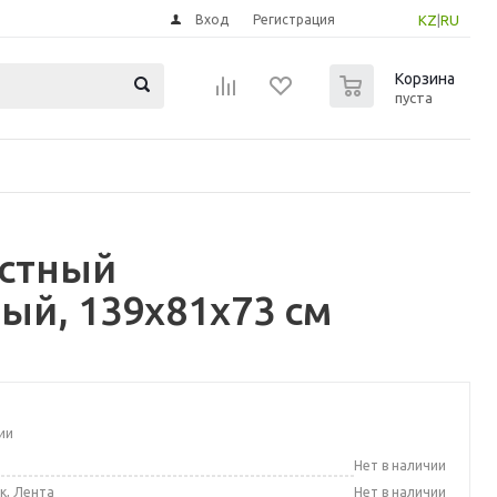
Вход
Регистрация
KZ
|
RU
0
Корзина
пуста
естный
ый, 139x81x73 см
ии
а
Нет в наличии
к, Лента
Нет в наличии