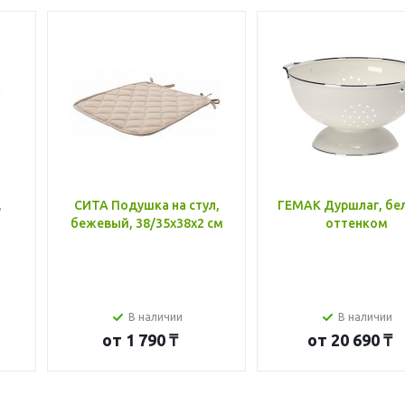
,
СИТА Подушка на стул,
ГЕМАК Дуршлаг, бе
бежевый, 38/35x38x2 см
оттенком
В наличии
В наличии
от
1 790 ₸
от
20 690 ₸