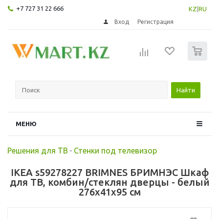
+7 727 31 22 666
KZ
|
RU
Вход
Регистрация
0
Найти
МЕНЮ
Решения для ТВ
-
Стенки под телевизор
IKEA s59278227 BRIMNES БРИМНЭС Шкаф
для ТВ, комбин/стеклян дверцы - белый
276x41x95 см