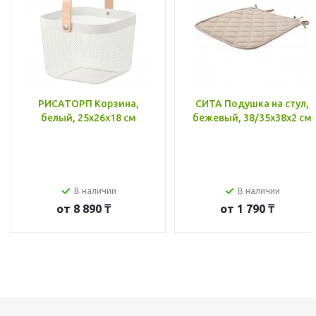
РИСАТОРП Корзина,
СИТА Подушка на стул,
белый, 25x26x18 см
бежевый, 38/35x38x2 см
В наличии
В наличии
от
8 890 ₸
от
1 790 ₸