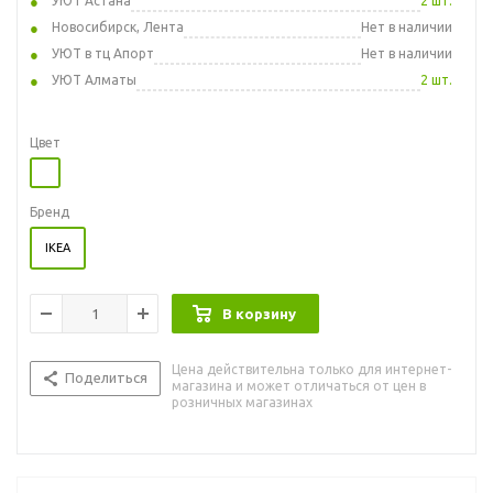
УЮТ Астана
2 шт.
Новосибирск, Лента
Нет в наличии
УЮТ в тц Апорт
Нет в наличии
УЮТ Алматы
2 шт.
Цвет
Бренд
IKEA
В корзину
Цена действительна только для интернет-
Поделиться
магазина и может отличаться от цен в
розничных магазинах