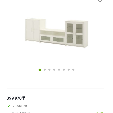
399 970
₸
В наличии