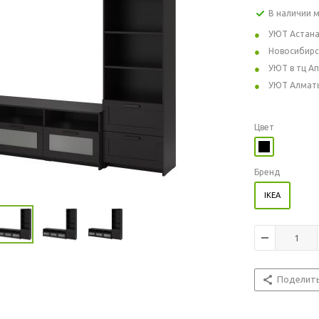
В наличии 
УЮТ Астан
Новосибирс
УЮТ в тц А
УЮТ Алмат
Цвет
Бренд
IKEA
Поделит