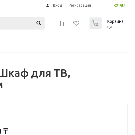
Вход
Регистрация
KZ
|
RU
0
Корзина
пуста
Шкаф для ТВ,
м
0
₸