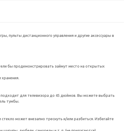
гры, пульты дистанционного управления и другие аксессуары в
отели бы продемонстрировать займут место на открытых
 хранения.
а подходит для телевизора до 45 дюймов. Вы можете выбрать
ель тумбы.
 стекло может внезапно треснуть и/или разбиться. Избегайте
шурупы, дюбели, саморезы и т. п. (не прилагаются).