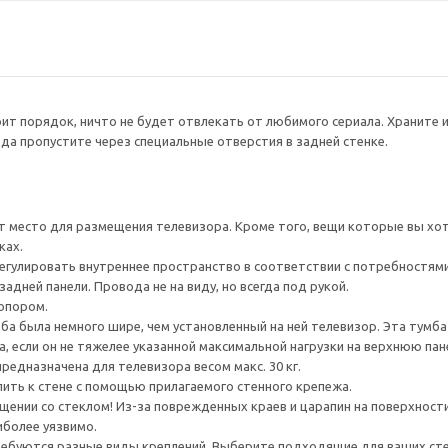
ит порядок, ничто не будет отвлекать от любимого сериала. Храните и
ода пропустите через специальные отверстия в задней стенке.
т место для размещения телевизора. Кроме того, вещи которые вы х
ках.
гулировать внутреннее пространство в соответствии с потребностями
адней панели. Провода не на виду, но всегда под рукой.
опором.
а была немного шире, чем установленный на ней телевизор. Эта тумб
, если он не тяжелее указанной максимальной нагрузки на верхнюю пан
редназначена для телевизора весом макс. 30 кг.
ить к стене с помощью прилагаемого стенного крепежа.
ении со стеклом! Из-за поврежденных краев и царапин на поверхности
иболее уязвимо.
ребуются разные виды креплений. Выберите подходящие для ваших стен 