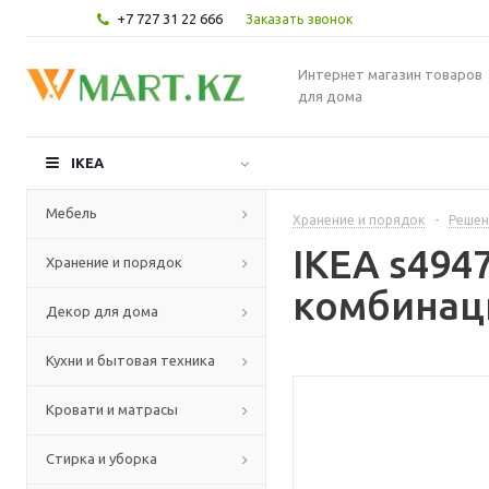
+7 727 31 22 666
Заказать звонок
Интернет магазин товаров
для дома
IKEA
Мебель
Хранение и порядок
-
Решен
IKEA s49
Хранение и порядок
комбинаци
Декор для дома
Кухни и бытовая техника
Кровати и матрасы
Стирка и уборка