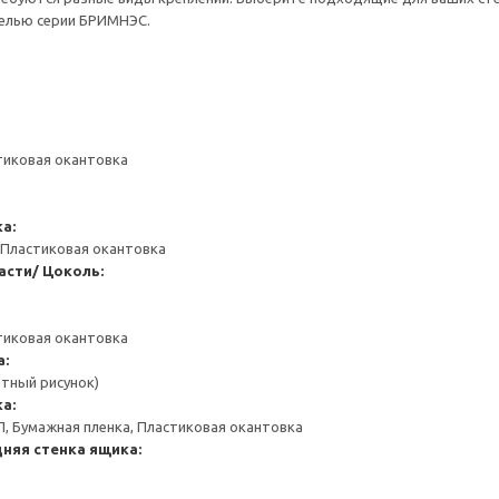
белью серии БРИМНЭС.
тиковая окантовка
а:
 Пластиковая окантовка
асти/ Цоколь:
тиковая окантовка
а:
атный рисунок)
а:
П, Бумажная пленка, Пластиковая окантовка
няя стенка ящика: