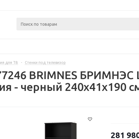
ия для ТВ
-
Стенки под телевизор
477246 BRIMNES БРИМНЭС 
я - черный 240x41x190 с
281 98