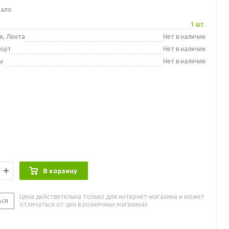
мало
а
1 шт.
к, Лента
Нет в наличии
порт
Нет в наличии
ы
Нет в наличии
В корзину
Цена действительна только для интернет-магазина и может
ься
отличаться от цен в розничных магазинах