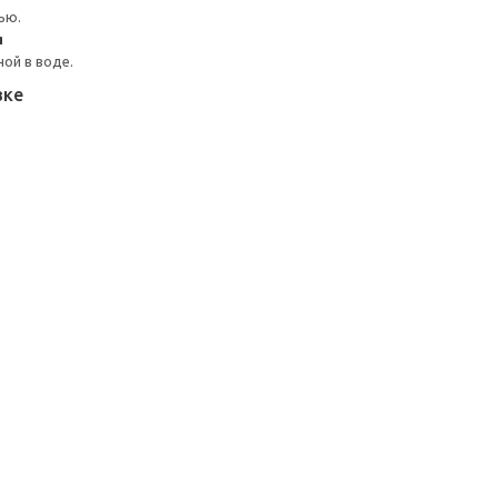
ью.
я
ой в воде.
вке