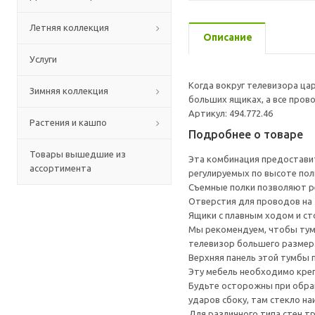
Летняя коллекция
Описание
Услуги
Когда вокруг телевизора цар
Зимняя коллекция
больших ящиках, а все пров
Артикул: 494.772.46
Растения и кашпо
Подробнее о товаре
Товары вышедшие из
Эта комбинация предостави
ассортимента
регулируемых по высоте пол
Съемные полки позволяют ре
Отверстия для проводов на з
Ящики с плавным ходом и ст
Мы рекомендуем, чтобы тумб
телевизор большего размера
Верхняя панель этой тумбы п
Эту мебель необходимо креп
Будьте осторожны при обращ
ударов сбоку, там стекло на
Для различного типа стен т