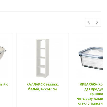
лый с
КАЛЛАКС Стеллаж,
ИКЕА/365+ Конт
белый, 42x147 см
для продукто
крышкой,
четырехугольной
стекло, пластик 