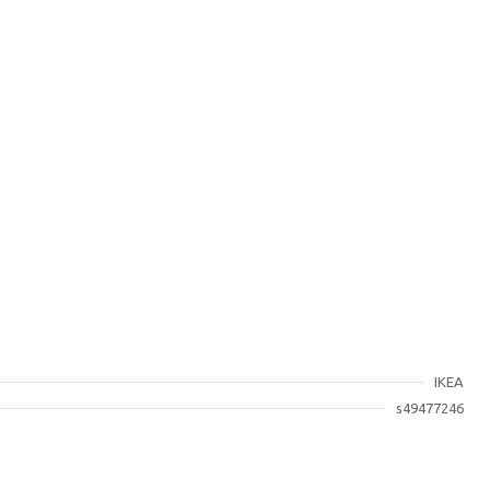
IKEA
s49477246