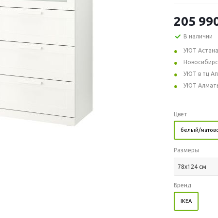
205 99
В наличии
УЮТ Астан
Новосибирс
УЮТ в тц А
УЮТ Алмат
Цвет
белый/матово
Размеры
78x124 см
Бренд
IKEA