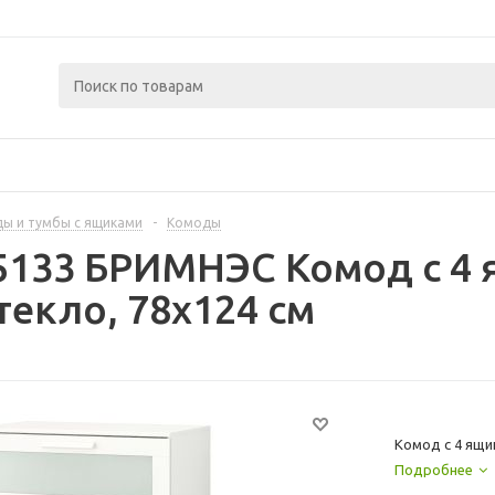
ы и тумбы с ящиками
-
Комоды
5133 БРИМНЭС Комод с 4 
текло, 78x124 см
Комод с 4 ящи
Подробнее