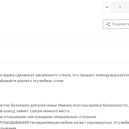
Поделит
о ящика сделана из закаленного стекла, что придает комоду выразите
абывайте крепить эту мебель стене.
тно безопасен для всей семьи. Именно поэтому крепеж безопасности д
й комод займет совсем немного места.
ри открывании, они оснащены специальным стопором.
ИДЫВАНИЯ! Незакрепленная мебель может опрокинуться. Эту мебель
идывания.