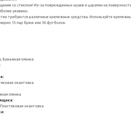
ении со стеклом! Из-за поврежденных краев и царапин на поверхности
иболее уязвимо.
стен требуются различные крепежные средства. Используйте крепежны
ерно 15 пар брюк или 30 футболок.
, Бумажная пленка
:
я:
тиковая окантовка
жная пленка
ящика:
 Пластиковая окантовка
а: