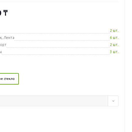
0
₸
а
2 шт.
к, Лента
6 шт.
порт
2 шт.
ы
3 шт.
е стекло