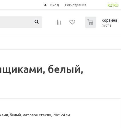
Вход
Регистрация
KZ
|
RU
0
Корзина
пуста
ящиками, белый,
ками, белый, матовое стекло, 78x124 см