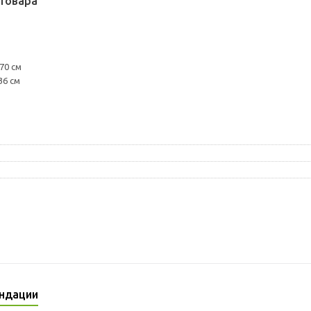
товара
70 см
36 см
ндации