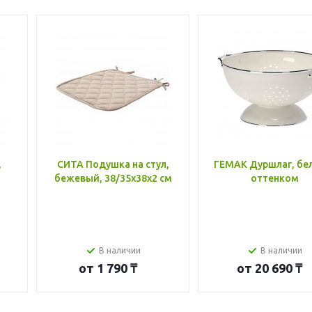
,
СИТА Подушка на стул,
ГЕМАК Дуршлаг, бе
бежевый, 38/35x38x2 см
оттенком
В наличии
В наличии
от
1 790 ₸
от
20 690 ₸