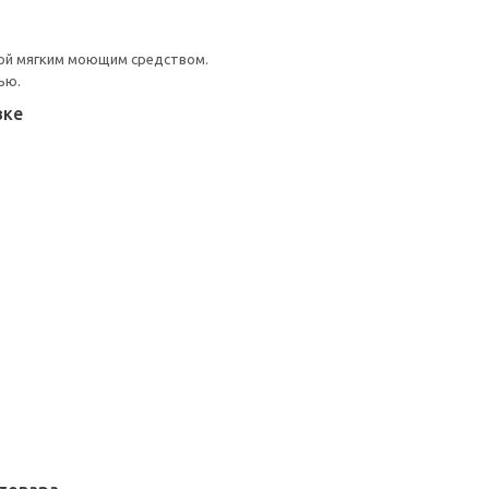
ой мягким моющим средством.
ью.
вке