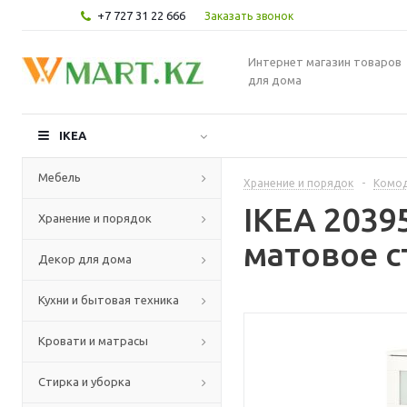
+7 727 31 22 666
Заказать звонок
Интернет магазин товаров
для дома
IKEA
Мебель
Хранение и порядок
-
Комод
IKEA 2039
Хранение и порядок
матовое с
Декор для дома
Кухни и бытовая техника
Кровати и матрасы
Стирка и уборка