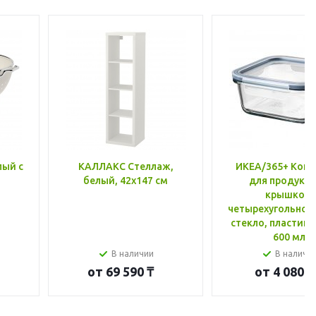
лый с
КАЛЛАКС Стеллаж,
ИКЕА/365+ Конт
белый, 42x147 см
для продукто
крышкой,
четырехугольной
стекло, пластик 
600 мл
В наличии
В наличи
от
69 590 ₸
от
4 080 ₸