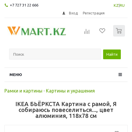
+7 727 31 22 666
KZ
|
RU
Вход
Регистрация
0
Найти
МЕНЮ
Рамки и картины
-
Картины и украшения
IKEA БЬЁРКСТА Картина с рамой, Я
собираюсь повеселиться..., цвет
алюминия, 118x78 см