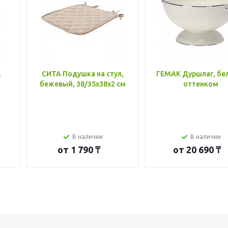
,
СИТА Подушка на стул,
ГЕМАК Дуршлаг, бе
бежевый, 38/35x38x2 см
оттенком
В наличии
В наличии
от
1 790 ₸
от
20 690 ₸