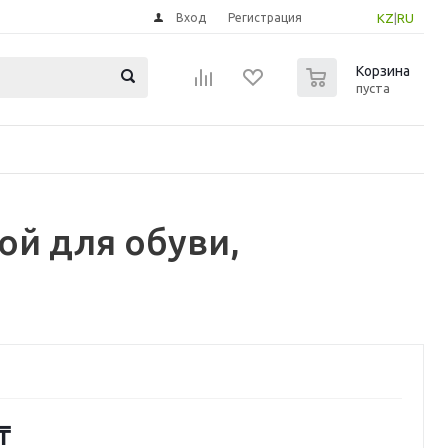
Вход
Регистрация
KZ
|
RU
0
Корзина
пуста
ой для обуви,
₸