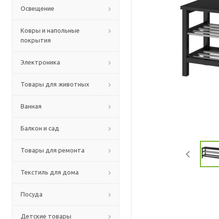
Освещение
Ковры и напольные
покрытия
Электроника
Товары для животных
Ванная
Балкон и сад
Товары для ремонта
Текстиль для дома
Посуда
Детские товары