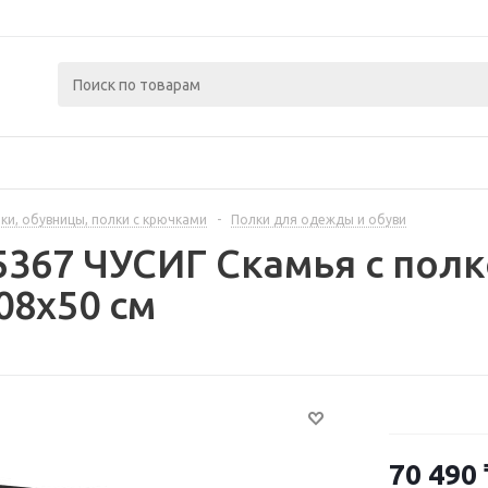
ки, обувницы, полки с крючками
-
Полки для одежды и обуви
5367 ЧУСИГ Скамья с полк
08x50 см
70 490