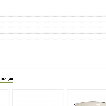
ндации