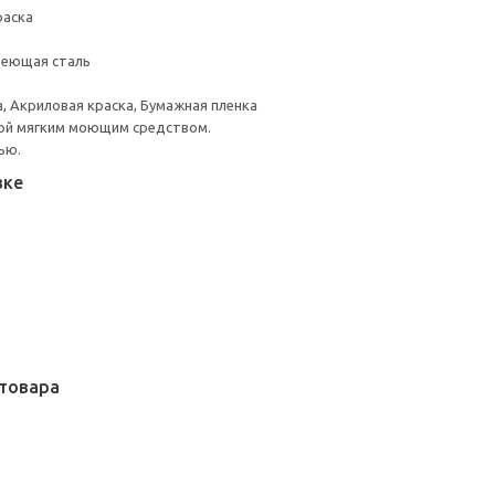
раска
веющая сталь
, Акриловая краска, Бумажная пленка
ой мягким моющим средством.
ью.
вке
товара