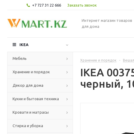
+7 727 31 22 666
Заказать звонок
Интернет магазин товаров
для дома
IKEA
Мебель
Хранение и порядок
-
Вешал
IKEA 0037
Хранение и порядок
черный, 1
Декор для дома
Кухни и бытовая техника
Кровати и матрасы
Стирка и уборка