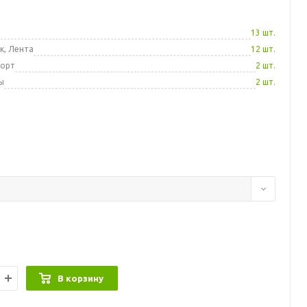
а
13 шт.
к, Лента
12 шт.
порт
2 шт.
ы
2 шт.
В корзину