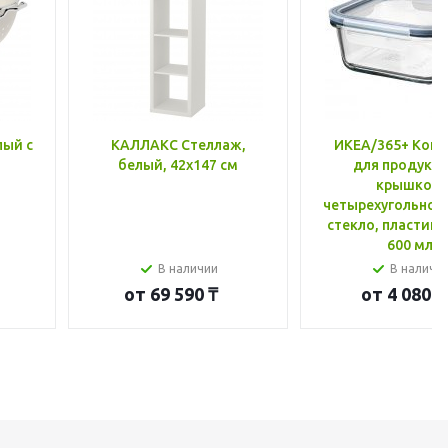
лый с
КАЛЛАКС Стеллаж,
ИКЕА/365+ Конт
белый, 42x147 см
для продукто
крышкой,
четырехугольной
стекло, пластик 
600 мл
В наличии
В наличи
от
69 590 ₸
от
4 080 ₸