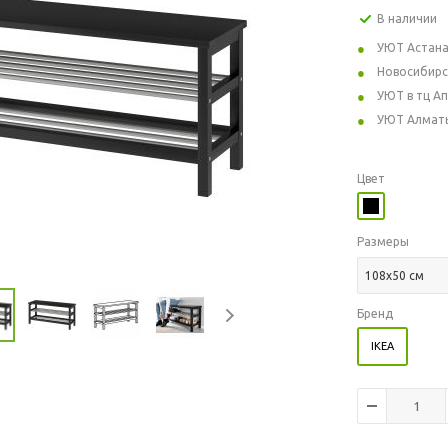
В наличии
УЮТ Астан
Новосибирс
УЮТ в тц А
УЮТ Алмат
Цвет
Размеры
108x50 см
Бренд
IKEA