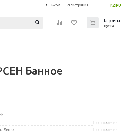
Вход
Регистрация
KZ
|
RU
0
Корзина
пуста
РСЕН Банное
ии
а
Нет в наличии
к, Лента
Нет в наличии