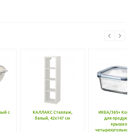
лый с
КАЛЛАКС Стеллаж,
ИКЕА/365+ Конт
белый, 42x147 см
для продукто
крышкой,
четырехугольной