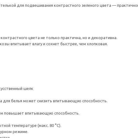
етелькой для подвешивания контрастного зеленого цвета — практичной
контрастного цвета не только практична, но и декоративна.
скозы впитывает влагу и сохнет быстрее, чем хлопковая.
кусственный шелк
а для белья может снизить впитывающую способность.
ем повышает впитывающую способность.
ной температуре (макс. 80 °C).
турном режиме.
истке.