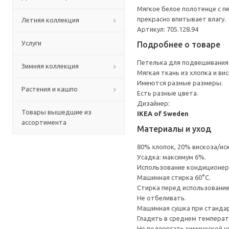
Мягкое белое полотенце с п
прекрасно впитывает влагу.
Летняя коллекция
Артикул: 705.128.94
Услуги
Подробнее о товаре
Петелька для подвешивания 
Зимняя коллекция
Мягкая ткань из хлопка и ви
Имеются разные размеры.
Растения и кашпо
Есть разные цвета.
Дизайнер:
Товары вышедшие из
IKEA of Sweden
ассортимента
Материалы и уход
80% хлопок, 20% вискоза/ис
Усадка: максимум 6%.
Использование кондиционер
Машинная стирка 60°С.
Стирка перед использовани
Не отбеливать.
Машинная сушка при стандарт
Гладить в среднем темпера
Не подвергать химической ч