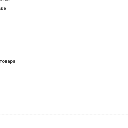
вке
товара