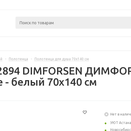
ой
-
Полотенца
-
Полотенца для душа 70х140 см
12894 DIMFORSEN ДИМФО
 - белый 70x140 см
Нет в налич
УЮТ Астан
Новосибирс