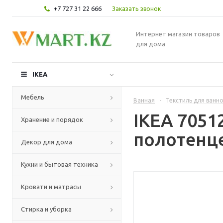
+7 727 31 22 666
Заказать звонок
Интернет магазин товаров
для дома
IKEA
Мебель
Ванная
-
Текстиль для ванн
IKEA 705
Хранение и порядок
полотенце
Декор для дома
Кухни и бытовая техника
Кровати и матрасы
Стирка и уборка