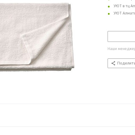
УЮТ в тц А
УЮТ Алмат
Наши менеджер
Поделит