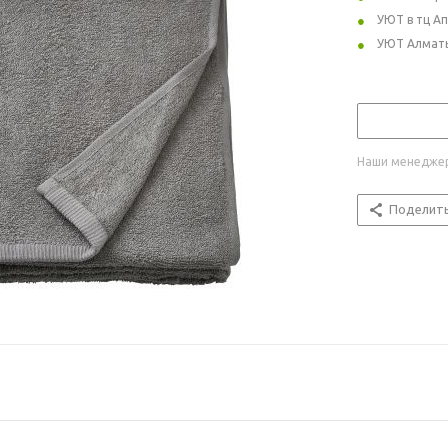
УЮТ в тц А
УЮТ Алмат
Наши менеджер
Поделит