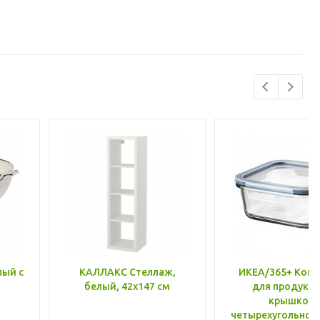
лый с
КАЛЛАКС Стеллаж,
ИКЕА/365+ Конт
белый, 42x147 см
для продукто
крышкой,
четырехугольной