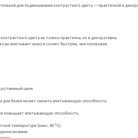
етелькой для подвешивания контрастного цвета — практичной и декора
контрастного цвета не только практична, но и декоративна.
скозы впитывает влагу и сохнет быстрее, чем хлопковая.
кусственный шелк
а для белья может снизить впитывающую способность.
ем повышает впитывающую способность.
ной температуре (макс. 80 °C).
турном режиме.
истке.