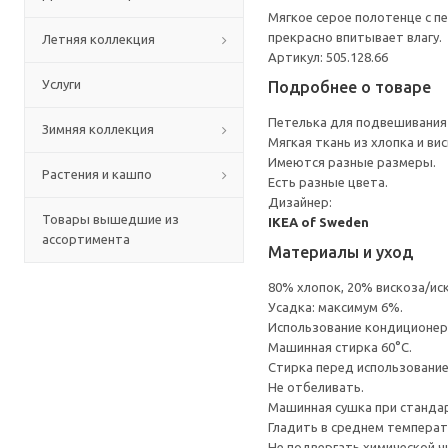
Мягкое серое полотенце с п
прекрасно впитывает влагу.
Летняя коллекция
Артикул: 505.128.66
Услуги
Подробнее о товаре
Петелька для подвешивания 
Зимняя коллекция
Мягкая ткань из хлопка и ви
Имеются разные размеры.
Растения и кашпо
Есть разные цвета.
Дизайнер:
Товары вышедшие из
IKEA of Sweden
ассортимента
Материалы и уход
80% хлопок, 20% вискоза/ис
Усадка: максимум 6%.
Использование кондиционер
Машинная стирка 60°С.
Стирка перед использовани
Не отбеливать.
Машинная сушка при стандарт
Гладить в среднем темпера
Не подвергать химической ч