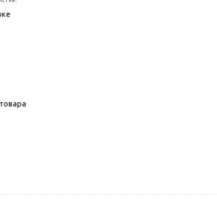
вке
товара