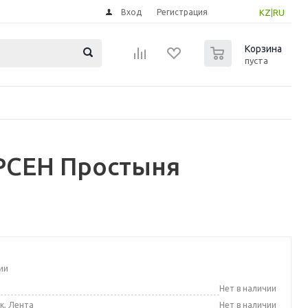
Вход
Регистрация
KZ
|
RU
0
Корзина
пуста
РСЕН Простыня
ии
а
Нет в наличии
к, Лента
Нет в наличии