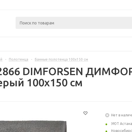
ой
-
Полотенца
-
Банные полотенца 100х150 см
12866 DIMFORSEN ДИМФО
серый 100x150 см
Нет в налич
УЮТ Астан
Новосибирс