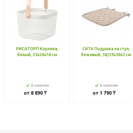
РИСАТОРП Корзина,
СИТА Подушка на стул,
белый, 25x26x18 см
бежевый, 38/35x38x2 см
В наличии
В наличии
от
8 890 ₸
от
1 790 ₸