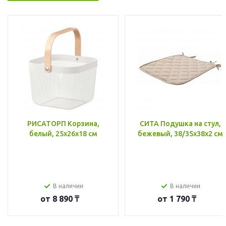
РИСАТОРП Корзина,
СИТА Подушка на стул,
белый, 25x26x18 см
бежевый, 38/35x38x2 см
В наличии
В наличии
от
8 890 ₸
от
1 790 ₸